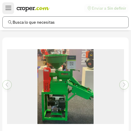
Enviar a
Sin definir
Enlaces de interés
Preguntas frecuentes
Busca lo que necesitas
Comunidad
Ayuda
Información legal
Términos y condiciones
Política de devoluciones
Política de privacidad
Cuenta
Iniciar sesión
Registrarse