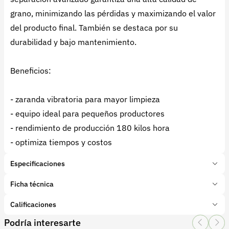
grano, minimizando las pérdidas y maximizando el valor
del producto final. También se destaca por su
durabilidad y bajo mantenimiento.
Beneficios:
- zaranda vibratoria para mayor limpieza
- equipo ideal para pequeños productores
- rendimiento de producción 180 kilos hora
- optimiza tiempos y costos
Especificaciones
Marca:
Surtiminas
Ficha técnica
Presentación:
1 Unidades
Tipo de producto:
Calificaciones
Insumo
Categoría:
Maquinaria Agroindustrial
Podría interesarte
Subcategoría:
Trilladoras