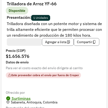
Recuperar contraseña
Trilladora de Arroz YF-66
Contacto
Disponible
Presentación:
1 Unidades
Soporte
Trilladora diseñada con un potente motor y sistema de
trilla altamente eficiente que le permiten procesar con
+57 323 2931928
un rendimiento de producción de 180 kilos hora.
contacto@croper.com
Agregar a lista
Compartir
Precio (COP)
© 2026 Croper.com Todos los derechos reservados
$1.656.576
Versión 5.45.0
Datos de envío
Síguenos
Para ver el costo exacto del envío dirígete al carrito
Este proveedor cobra el envío por fuera de Croper
Ofrecido por
Surtiminas
Sabaneta, Antioquia, Colombia
Reputación del vendedor