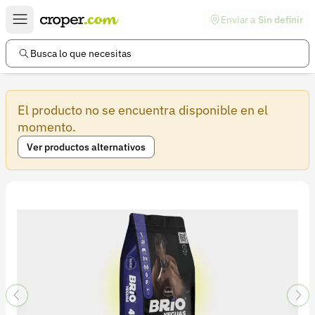
Enviar a
Sin definir
Enlaces de interés
Preguntas frecuentes
Busca lo que necesitas
Comunidad
El producto no se encuentra disponible en el
Ayuda
momento.
Información legal
Ver productos alternativos
Términos y condiciones
Política de devoluciones
Política de privacidad
Cuenta
Iniciar sesión
Registrarse