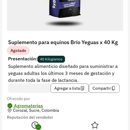
Recuperar contraseña
Contacto
Soporte
+57 323 2931928
Suplemento para equinos Brío Yeguas x 40 Kg
contacto@croper.com
Agotado
Presentación:
40 Kilogramos
© 2026 Croper.com Todos los derechos reservados
Suplemento alimenticio diseñado para suministrar a
Versión 5.45.0
yeguas adultas los últimos 3 meses de gestación y
Síguenos
durante toda la fase de lactancia.
Agregar a lista
Compartir
Ofrecido por
Agromaterias
Corozal, Sucre, Colombia
Reputación del vendedor