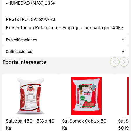
-HUMEDAD (MÁX) 13%
REGISTRO ICA: 8996AL
Presentación Peletizada – Empaque laminado por 40kg
Especificaciones
Marca:
ITALCOL
Calificaciones
Presentación:
40 Kilogramos
Podría interesarte
Tipo de producto:
Insumo
1 Star
2 Star
3 Star
4 Star
5 Star
0
Categoría:
Nutrición animal
Subcategoría:
Suplementos
0 calificaciones
5 Estrellas
0 %
4 Estrellas
0 %
Salceba 450 - 5% x 40
Sal Somex Ceba x 50
Sal S
3 Estrellas
0 %
Kg
Kg
50 Kg