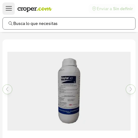
Enviar a
Sin definir
Enlaces de interés
Preguntas frecuentes
Busca lo que necesitas
Comunidad
Ayuda
Información legal
Términos y condiciones
Política de devoluciones
Política de privacidad
Cuenta
Iniciar sesión
Registrarse