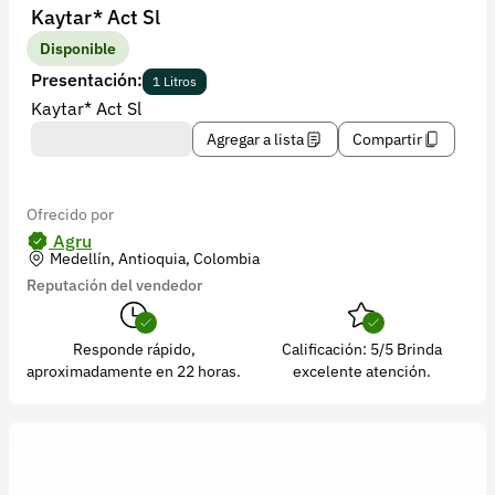
Recuperar contraseña
Kaytar* Act Sl
Contacto
Disponible
Presentación:
1 Litros
Soporte
Kaytar* Act Sl
+57 323 2931928
Agregar a lista
Compartir
contacto@croper.com
Ofrecido por
© 2026 Croper.com Todos los derechos reservados
Agru
Medellín, Antioquia, Colombia
Versión 5.45.0
Reputación del vendedor
Síguenos
Responde rápido,
Calificación: 5/5 Brinda
aproximadamente en 22 horas.
excelente atención.