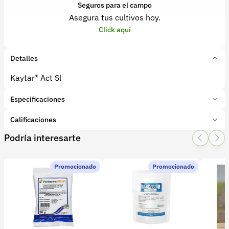
Seguros para el campo
Asegura tus cultivos hoy.
Click aquí
Detalles
Kaytar* Act Sl
Especificaciones
Marca:
Dow
Calificaciones
Presentación:
1 Litros
Podría interesarte
Tipo de producto:
Insumo
1 Star
2 Star
3 Star
4 Star
5 Star
0
Categoría:
Protección de cultivos
Subcategoría:
Coadyuvantes
Promocionado
Promocionado
0 calificaciones
5 Estrellas
0 %