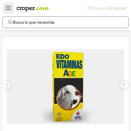
Enviar a
Sin definir
Enlaces de interés
Preguntas frecuentes
Busca lo que necesitas
Comunidad
Ayuda
Información legal
Términos y condiciones
Política de devoluciones
Política de privacidad
Cuenta
Iniciar sesión
Registrarse