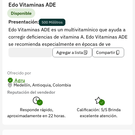
Recuperar contraseña
Edo Vitaminas ADE
Contacto
Disponible
Presentación:
500 Mililitros
Soporte
Edo Vitaminas ADE es un multivitamínico que ayuda a
corregir deficiencias de vitamina A. Edo Vitaminas ADE
+57 323 2931928
se recomienda especialmente en épocas de ve
contacto@croper.com
Agregar a lista
Compartir
© 2026 Croper.com Todos los derechos reservados
Versión 5.45.0
Ofrecido por
Síguenos
Agru
Medellín, Antioquia, Colombia
Reputación del vendedor
Responde rápido,
Calificación: 5/5 Brinda
aproximadamente en 22 horas.
excelente atención.