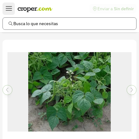
Enviar a
Sin definir
Enlaces de interés
Preguntas frecuentes
Busca lo que necesitas
Comunidad
Ayuda
Información legal
Términos y condiciones
Política de devoluciones
Política de privacidad
Cuenta
Iniciar sesión
Registrarse