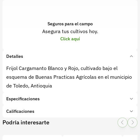
Seguros para el campo
Asegura tus cultivos hoy.
Click aquí
Detalles
Frijol Cargamanto Blanco y Rojo, cultivado bajo el
esquema de Buenas Practicas Agrícolas en el municipio
de Toledo, Antioquia
Especificaciones
Marca:
frijol
Calificaciones
Presentación:
Desgranado y en vaina seco o verde
Podría interesarte
Tipo de producto:
Producto final
1 Star
2 Star
3 Star
4 Star
5 Star
0
Categoría:
Granos y cereales
Subcategoría:
Frijol