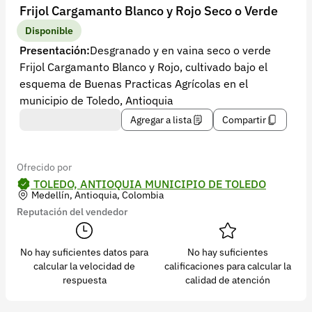
Recuperar contraseña
Frijol Cargamanto Blanco y Rojo Seco o Verde
Contacto
Disponible
Presentación:
Desgranado y en vaina seco o verde
Soporte
Frijol Cargamanto Blanco y Rojo, cultivado bajo el
esquema de Buenas Practicas Agrícolas en el
+57 323 2931928
municipio de Toledo, Antioquia
contacto@croper.com
Agregar a lista
Compartir
© 2026 Croper.com Todos los derechos reservados
Versión 5.45.0
Ofrecido por
Síguenos
TOLEDO, ANTIOQUIA MUNICIPIO DE TOLEDO
Medellín, Antioquia, Colombia
Reputación del vendedor
No hay suficientes datos para
No hay suficientes
calcular la velocidad de
calificaciones para calcular la
respuesta
calidad de atención