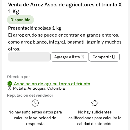
Recuperar contraseña
Venta de Arroz Asoc. de agricultores el triunfo X
1 Kg
Contacto
Disponible
Soporte
Presentación:
bolsas 1 kg
El arroz crudo se puede encontrar en granos enteros,
+57 323 2931928
como arroz blanco, integral, basmati, jazmín y muchos
contacto@croper.com
otros.
Agregar a lista
Compartir
© 2026 Croper.com Todos los derechos reservados
Versión 5.43.2
Síguenos
Ofrecido por
Asociacion de agricultores el triunfo
Mutatá, Antioquia, Colombia
Reputación del vendedor
No hay suficientes datos para
No hay suficientes
calcular la velocidad de
calificaciones para calcular la
respuesta
calidad de atención