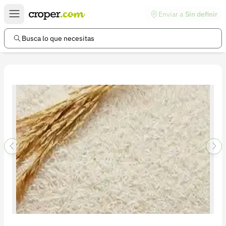
Enviar a
Sin definir
Enlaces de interés
Preguntas frecuentes
Busca lo que necesitas
Comunidad
Ayuda
Información legal
Términos y condiciones
Política de devoluciones
Política de privacidad
Cuenta
Iniciar sesión
Registrarse