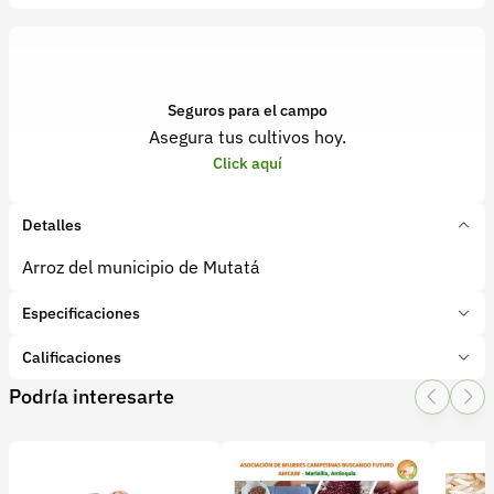
Seguros para el campo
Asegura tus cultivos hoy.
Click aquí
Detalles
Arroz del municipio de Mutatá
Especificaciones
Marca:
Agro Antioquia Digital
Calificaciones
Presentación:
bolsas 1 kg
Podría interesarte
Tipo de producto:
Producto final
1 Star
2 Star
3 Star
4 Star
5 Star
0
Categoría:
Granos y cereales
Subcategoría:
Arroz
0 calificaciones