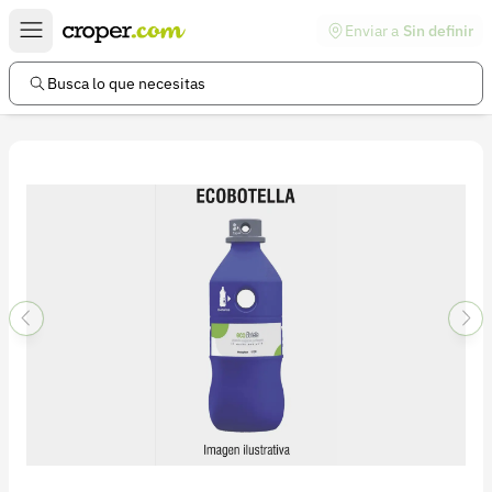
Enviar a
Sin definir
Enlaces de interés
Preguntas frecuentes
Busca lo que necesitas
Comunidad
Ayuda
Información legal
Términos y condiciones
Política de devoluciones
Política de privacidad
Cuenta
Iniciar sesión
Registrarse