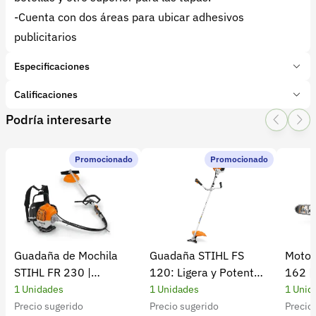
-Cuenta con dos áreas para ubicar adhesivos
publicitarios
Especificaciones
Marca:
Rotoplast
Calificaciones
Presentación:
1 Unidades
Podría interesarte
Tipo de producto:
Insumo
1 Star
2 Star
3 Star
4 Star
5 Star
0
Categoría:
Herramientas y Equipos
Subcategoría:
Aseo, limpieza y desinfección
Promocionado
Promocionado
0 calificaciones
5 Estrellas
0 %
4 Estrellas
0 %
Guadaña de Mochila
Guadaña STIHL FS
Motos
3 Estrellas
0 %
STIHL FR 230 |
120: Ligera y Potente
162 |
2 Estrellas
0 %
Potencia y rendimiento
para el Campo
Cultiv
1 Unidades
1 Unidades
1 Unid
1 Estrellas
0 %
Precio sugerido
Precio sugerido
Precio