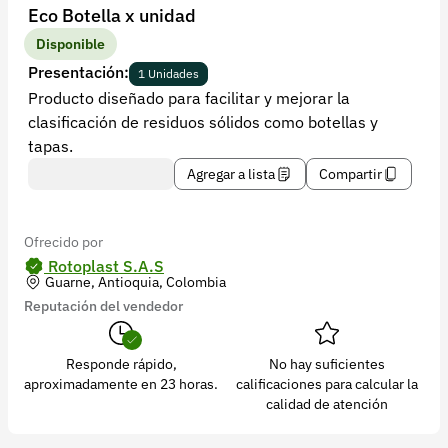
Recuperar contraseña
Eco Botella x unidad
Contacto
Disponible
Presentación:
1 Unidades
Soporte
Producto diseñado para facilitar y mejorar la
clasificación de residuos sólidos como botellas y
+57 323 2931928
tapas.
contacto@croper.com
Agregar a lista
Compartir
© 2026 Croper.com Todos los derechos reservados
Versión 5.45.0
Ofrecido por
Síguenos
Rotoplast S.A.S
Guarne, Antioquia, Colombia
Reputación del vendedor
Responde rápido,
No hay suficientes
aproximadamente en 23 horas.
calificaciones para calcular la
calidad de atención