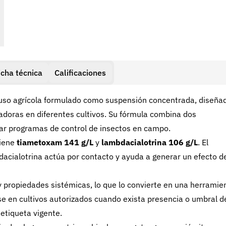
icha técnica
Calificaciones
uso agrícola formulado como suspensión concentrada, diseña
doras en diferentes cultivos. Su fórmula combina dos
ar programas de control de insectos en campo.
iene
tiametoxam 141 g/L
y
lambdacialotrina 106 g/L
. El
acialotrina actúa por contacto y ayuda a generar un efecto d
y propiedades sistémicas, lo que lo convierte en una herramie
se en cultivos autorizados cuando exista presencia o umbral d
etiqueta vigente.