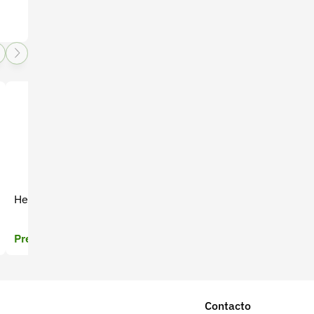
Fungicida Benevolo 250 SC
Herbicida Stopwest
1 Litros
Precio a cotizar
Precio a cotizar
Contacto