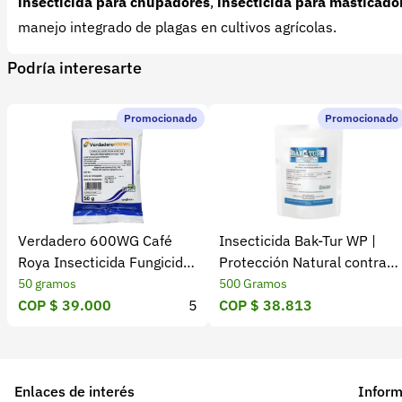
insecticida para chupadores
,
insecticida para masticado
manejo integrado de plagas en cultivos agrícolas.
Podría interesarte
Promocionado
Promocionado
Verdadero 600WG Café
Insecticida Bak-Tur WP |
Roya Insecticida Fungicida
Protección Natural contra
ICA
Insectos
50 gramos
500 Gramos
COP $ 39.000
5
COP $ 38.813
Enlaces de interés
Inform