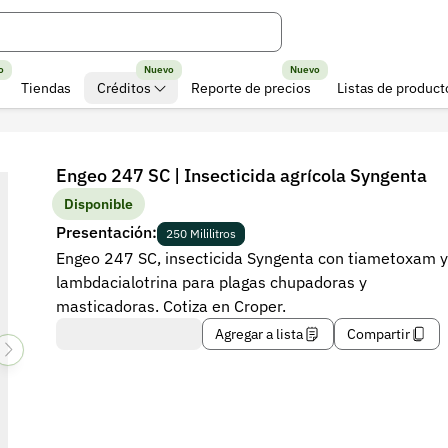
o
Nuevo
Nuevo
Tiendas
Créditos
Reporte de precios
Listas de product
Engeo 247 SC | Insecticida agrícola Syngenta
Disponible
Presentación:
250 Mililitros
Engeo 247 SC, insecticida Syngenta con tiametoxam y
lambdacialotrina para plagas chupadoras y
masticadoras. Cotiza en Croper.
Agregar a lista
Compartir