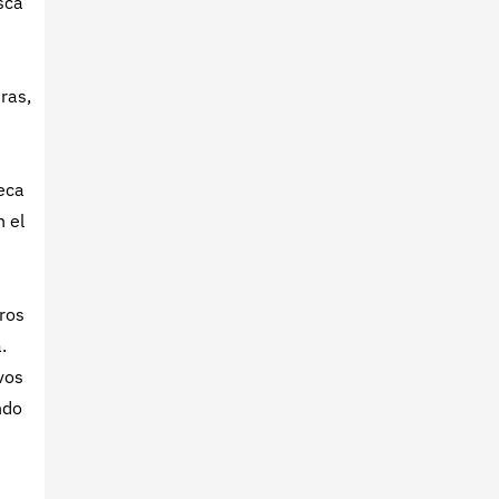
sca
ras,
eca
n el
tros
.
vos
ndo