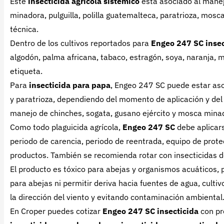
Este
insecticida agrícola sistémico
está asociado al manej
minadora, pulguilla, polilla guatemalteca, paratrioza, mosc
técnica.
Dentro de los cultivos reportados para
Engeo 247 SC insec
algodón, palma africana, tabaco, estragón, soya, naranja, 
etiqueta.
Para
insecticida para papa
, Engeo 247 SC puede estar aso
y paratrioza, dependiendo del momento de aplicación y del
manejo de chinches, sogata, gusano ejército y mosca mina
Como todo plaguicida agrícola,
Engeo 247 SC
debe aplicars
periodo de carencia, periodo de reentrada, equipo de prote
productos. También se recomienda rotar con insecticidas de
El producto es tóxico para abejas y organismos acuáticos, p
para abejas ni permitir deriva hacia fuentes de agua, cultiv
la dirección del viento y evitando contaminación ambiental
En Croper puedes cotizar
Engeo 247 SC insecticida
con pr