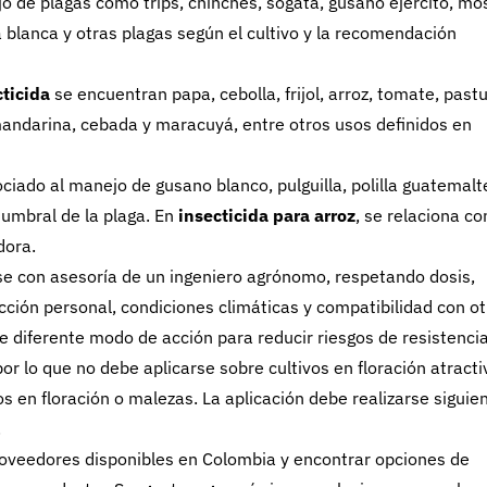
o de plagas como trips, chinches, sogata, gusano ejército, mo
a blanca y otras plagas según el cultivo y la recomendación
ticida
se encuentran papa, cebolla, frijol, arroz, tomate, pastu
mandarina, cebada y maracuyá, entre otros usos definidos en
ciado al manejo de gusano blanco, pulguilla, polilla guatemalt
 umbral de la plaga. En
insecticida para arroz
, se relaciona co
dora.
e con asesoría de un ingeniero agrónomo, respetando dosis,
cción personal, condiciones climáticas y compatibilidad con o
 diferente modo de acción para reducir riesgos de resistencia
or lo que no debe aplicarse sobre cultivos en floración atracti
os en floración o malezas. La aplicación debe realizarse siguie
.
oveedores disponibles en Colombia y encontrar opciones de