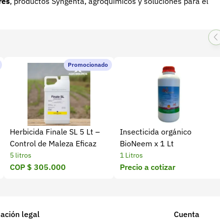
res
, productos Syngenta, agroquímicos y soluciones para el
Promocionado
Herbicida Finale SL 5 Lt –
Insecticida orgánico
Control de Maleza Eficaz
BioNeem x 1 Lt
5 litros
1 Litros
COP $ 305.000
Precio a cotizar
ación legal
Cuenta