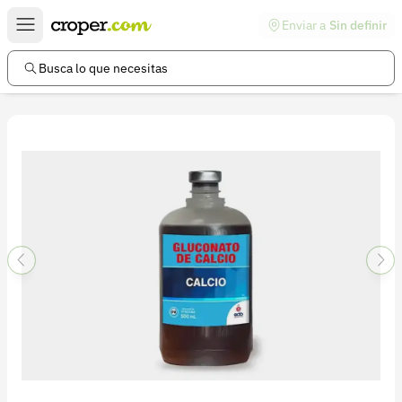
Enviar a
Sin definir
Enlaces de interés
Preguntas frecuentes
Busca lo que necesitas
Comunidad
Ayuda
Información legal
Términos y condiciones
Política de devoluciones
Política de privacidad
Cuenta
Iniciar sesión
Registrarse