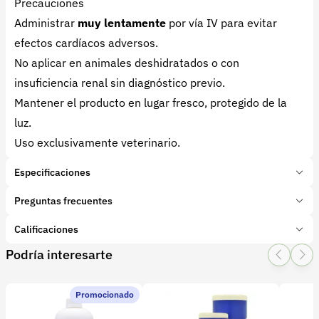
Precauciones
Administrar
muy lentamente
por vía IV para evitar
efectos cardíacos adversos.
No aplicar en animales deshidratados o con
insuficiencia renal sin diagnóstico previo.
Mantener el producto en lugar fresco, protegido de la
luz.
Uso exclusivamente veterinario.
Especificaciones
Marca:
Edo Laboratorios
Preguntas frecuentes
Presentación:
500 mililitros
Tipo de producto:
Calificaciones
¿Para qué sirve el Gluconato de Calcio en bovinos?
Insumo
Categoría:
Farmacia y veterinaria
Podría interesarte
Se utiliza principalmente para
prevenir y tratar la
1 Star
2 Star
3 Star
4 Star
5 Star
0
Subcategoría:
Suplementos y reconstituyentes
hipocalcemia o fiebre de leche
en vacas lecheras
recién paridas, una condición común en animales
Promocionado
0 calificaciones
de alta producción