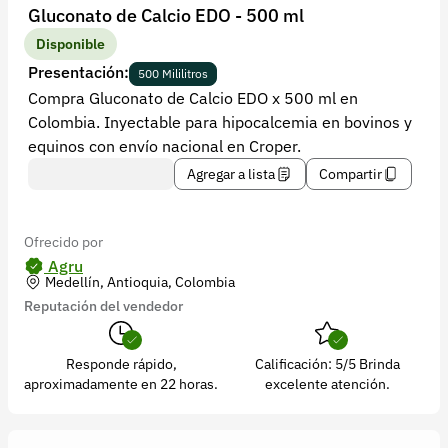
Recuperar contraseña
Gluconato de Calcio EDO - 500 ml
Contacto
Disponible
Presentación:
500 Mililitros
Soporte
Compra Gluconato de Calcio EDO x 500 ml en
Colombia. Inyectable para hipocalcemia en bovinos y
+57 323 2931928
equinos con envío nacional en Croper.
contacto@croper.com
Agregar a lista
Compartir
© 2026 Croper.com Todos los derechos reservados
Versión 5.45.0
Ofrecido por
Síguenos
Agru
Medellín, Antioquia, Colombia
Reputación del vendedor
Responde rápido,
Calificación: 5/5 Brinda
aproximadamente en 22 horas.
excelente atención.