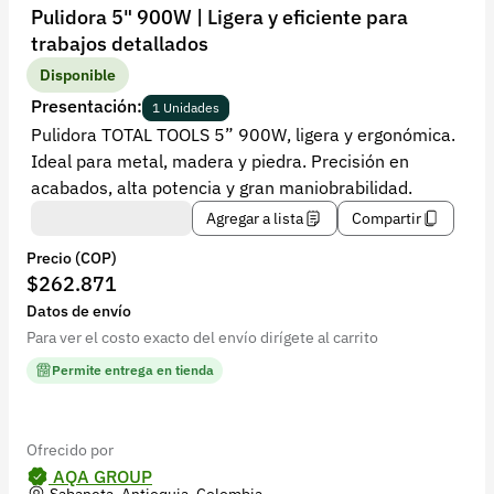
Recuperar contraseña
Pulidora 5" 900W | Ligera y eficiente para
trabajos detallados
Contacto
Disponible
Soporte
Presentación:
1 Unidades
Pulidora TOTAL TOOLS 5” 900W, ligera y ergonómica.
+57 323 2931928
Ideal para metal, madera y piedra. Precisión en
contacto@croper.com
acabados, alta potencia y gran maniobrabilidad.
Agregar a lista
Compartir
© 2026 Croper.com Todos los derechos reservados
Precio (COP)
Versión 5.45.0
$262.871
Síguenos
Datos de envío
Para ver el costo exacto del envío dirígete al carrito
Permite entrega en tienda
Ofrecido por
AQA GROUP
Sabaneta, Antioquia, Colombia