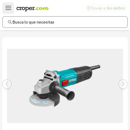
Enviar a
Sin definir
Enlaces de interés
Preguntas frecuentes
Busca lo que necesitas
Comunidad
Ayuda
Información legal
Términos y condiciones
Política de devoluciones
Política de privacidad
Cuenta
Iniciar sesión
Registrarse