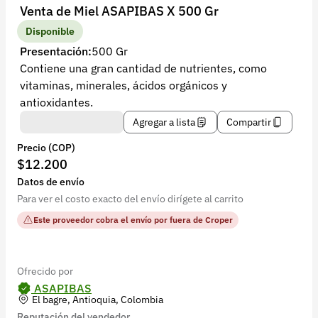
Recuperar contraseña
Venta de Miel ASAPIBAS X 500 Gr
Contacto
Disponible
Presentación:
500 Gr
Soporte
Contiene una gran cantidad de nutrientes, como
vitaminas, minerales, ácidos orgánicos y
+57 323 2931928
antioxidantes.
contacto@croper.com
Agregar a lista
Compartir
Precio (COP)
© 2026 Croper.com Todos los derechos reservados
$12.200
Versión 5.45.0
Datos de envío
Síguenos
Para ver el costo exacto del envío dirígete al carrito
Este proveedor cobra el envío por fuera de Croper
Ofrecido por
ASAPIBAS
El bagre, Antioquia, Colombia
Reputación del vendedor