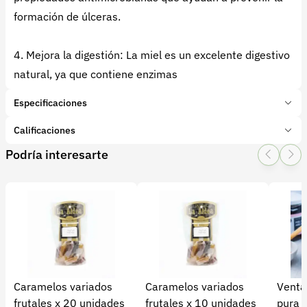
formación de úlceras.
4. Mejora la digestión: La miel es un excelente digestivo
natural, ya que contiene enzimas
Especificaciones
Marca:
Miel Aurora
Calificaciones
Presentación:
500 Gr
Podría interesarte
Tipo de producto:
Producto final
1 Star
2 Star
3 Star
4 Star
5 Star
0
Categoría:
Procesados
Subcategoría:
Miel
0 calificaciones
5 Estrellas
0 %
4 Estrellas
0 %
Caramelos variados
Caramelos variados
Venta
3 Estrellas
0 %
frutales x 20 unidades
frutales x 10 unidades
pura 