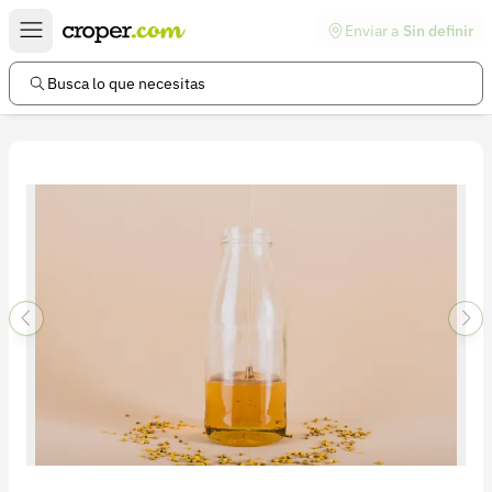
Enviar a
Sin definir
Enlaces de interés
Preguntas frecuentes
Busca lo que necesitas
Comunidad
Ayuda
Información legal
Términos y condiciones
Política de devoluciones
Política de privacidad
Cuenta
Iniciar sesión
Registrarse