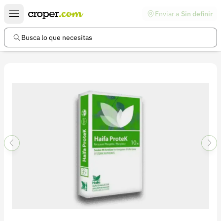
Enviar a
Sin definir
Enlaces de interés
Preguntas frecuentes
Busca lo que necesitas
Comunidad
Ayuda
Información legal
Términos y condiciones
Política de devoluciones
Política de privacidad
Cuenta
Iniciar sesión
Registrarse