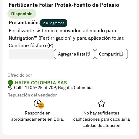
Recuperar contraseña
Fertilizante Foliar Protek-Fosfito de Potasio
Contacto
Disponible
Presentación:
2 Kilogramos
Soporte
Fertilizante sistémico innovador, adecuado para
Nutrigation™ (Fertirrigación) y para aplicación foliar,
+57 323 2931928
Contiene fósforo (P).
contacto@croper.com
Agregar a lista
Compartir
© 2026 Croper.com Todos los derechos reservados
Versión 5.45.0
Ofrecido por
Síguenos
HAIFA COLOMBIA SAS
Call1 110 9-25 of 709, Bogota, Colombia
Reputación del vendedor
Responde en
No hay suficientes
aproximadamente en 1 día.
calificaciones para calcular la
calidad de atención