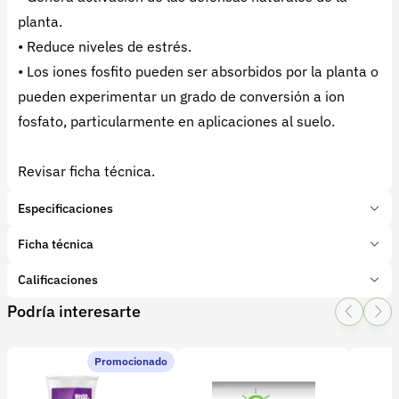
planta.
• Reduce niveles de estrés.
• Los iones fosfito pueden ser absorbidos por la planta o
pueden experimentar un grado de conversión a ion
fosfato, particularmente en aplicaciones al suelo.
Revisar ficha técnica.
Especificaciones
Marca:
Haifa
Ficha técnica
Presentación:
2 Kilogramos
Tipo de producto:
Calificaciones
Insumo
Categoría:
Fertilizantes y enmiendas
Podría interesarte
1 Star
2 Star
3 Star
4 Star
5 Star
0
Subcategoría:
Simples
Características adicionales
Promocionado
Etapa del cultivo:
0 calificaciones
Crecimiento
Mantenimiento
Elementos: