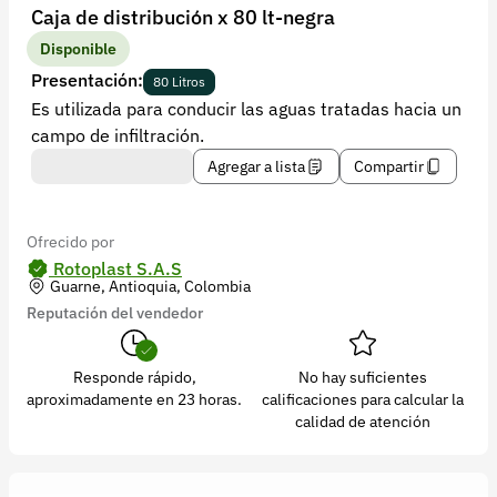
Recuperar contraseña
Caja de distribución x 80 lt-negra
Contacto
Disponible
Presentación:
80 Litros
Soporte
Es utilizada para conducir las aguas tratadas hacia un
campo de infiltración.
+57 323 2931928
Agregar a lista
Compartir
contacto@croper.com
© 2026 Croper.com Todos los derechos reservados
Ofrecido por
Versión 5.45.0
Rotoplast S.A.S
Guarne, Antioquia, Colombia
Síguenos
Reputación del vendedor
Responde rápido,
No hay suficientes
aproximadamente en 23 horas.
calificaciones para calcular la
calidad de atención