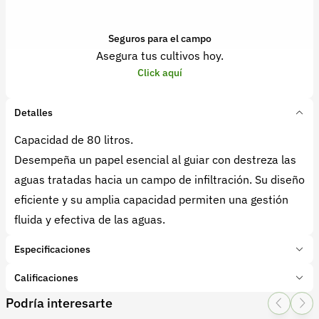
Seguros para el campo
Asegura tus cultivos hoy.
Click aquí
Detalles
Capacidad de 80 litros.
Desempeña un papel esencial al guiar con destreza las
aguas tratadas hacia un campo de infiltración. Su diseño
eficiente y su amplia capacidad permiten una gestión
fluida y efectiva de las aguas.
Especificaciones
Marca:
Rotoplast
Calificaciones
Presentación:
80 Litros
Podría interesarte
Tipo de producto:
Insumo
1 Star
2 Star
3 Star
4 Star
5 Star
0