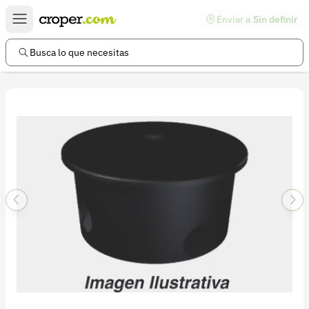
Enviar a
Sin definir
Enlaces de interés
Preguntas frecuentes
Busca lo que necesitas
Comunidad
Ayuda
Información legal
Términos y condiciones
Política de devoluciones
Política de privacidad
Cuenta
Iniciar sesión
Registrarse