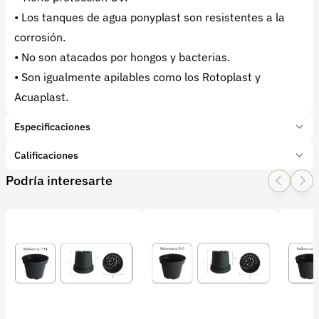
• Los tanques de agua ponyplast son resistentes a la
corrosión.
• No son atacados por hongos y bacterias.
• Son igualmente apilables como los Rotoplast y
Acuaplast.
Especificaciones
Marca:
Rotoplast
Calificaciones
Presentación:
1 Unidades
Podría interesarte
Tipo de producto:
Insumo
1 Star
2 Star
3 Star
4 Star
5 Star
0
Categoría:
Infraestructura
Subcategoría:
Tanques Plásticos
0 calificaciones
5 Estrellas
0 %
4 Estrellas
0 %