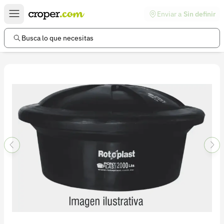
Enviar a
Sin definir
Enlaces de interés
Preguntas frecuentes
Busca lo que necesitas
Comunidad
Ayuda
Información legal
Términos y condiciones
Política de devoluciones
Política de privacidad
Cuenta
Iniciar sesión
Registrarse