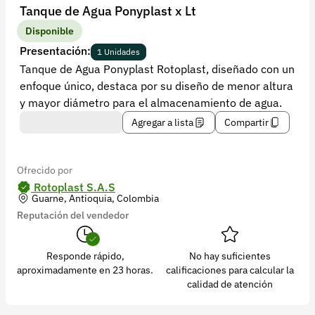
Recuperar contraseña
Tanque de Agua Ponyplast x Lt
Contacto
Disponible
Presentación:
1 Unidades
Soporte
Tanque de Agua Ponyplast Rotoplast, diseñado con un
enfoque único, destaca por su diseño de menor altura
+57 323 2931928
y mayor diámetro para el almacenamiento de agua.
contacto@croper.com
Agregar a lista
Compartir
© 2026 Croper.com Todos los derechos reservados
Versión 5.45.0
Ofrecido por
Síguenos
Rotoplast S.A.S
Guarne, Antioquia, Colombia
Reputación del vendedor
Responde rápido,
No hay suficientes
aproximadamente en 23 horas.
calificaciones para calcular la
calidad de atención