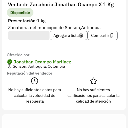
Recuperar contraseña
Venta de Zanahoria Jonathan Ocampo X 1 Kg
Contacto
Disponible
Presentación:
1 kg
Soporte
Zanahoria del municipio de Sonsón,Antioquia
+57 323 2931928
Agregar a lista
Compartir
contacto@croper.com
Ofrecido por
© 2026 Croper.com Todos los derechos reservados
Jonathan Ocampo Martínez
Sonsón, Antioquia, Colombia
Versión 5.44.0
Reputación del vendedor
Síguenos
No hay suficientes datos para
No hay suficientes
calcular la velocidad de
calificaciones para calcular la
respuesta
calidad de atención