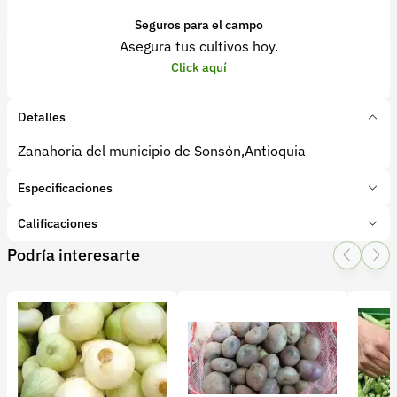
Seguros para el campo
Asegura tus cultivos hoy.
Click aquí
Detalles
Zanahoria del municipio de Sonsón,Antioquia
Especificaciones
Marca:
Agro Antioquia Digital
Calificaciones
Presentación:
1 kg
Podría interesarte
Tipo de producto:
Producto final
1 Star
2 Star
3 Star
4 Star
5 Star
0
Categoría:
Verduras
Subcategoría:
Zanahoria
0 calificaciones