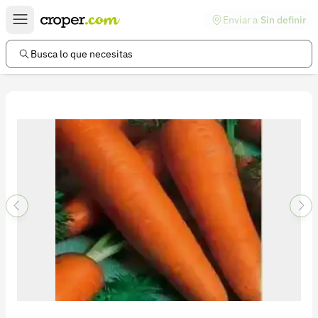
Enviar a
Sin definir
Enlaces de interés
Preguntas frecuentes
Busca lo que necesitas
Comunidad
Ayuda
Información legal
Términos y condiciones
Política de devoluciones
Política de privacidad
Cuenta
Iniciar sesión
Registrarse