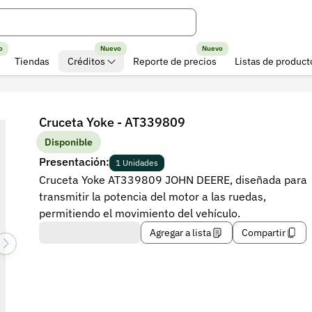
o
Nuevo
Nuevo
Tiendas
Créditos
Reporte de precios
Listas de product
Cruceta Yoke - AT339809
Disponible
Presentación:
1 Unidades
Cruceta Yoke AT339809 JOHN DEERE, diseñada para
transmitir la potencia del motor a las ruedas,
permitiendo el movimiento del vehículo.
Agregar a lista
Compartir