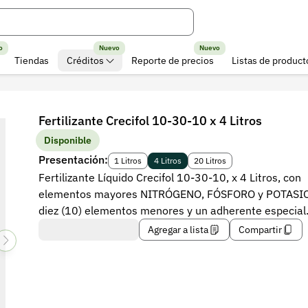
o
Nuevo
Nuevo
Tiendas
Créditos
Reporte de precios
Listas de product
Fertilizante Crecifol 10-30-10 x 4 Litros
Disponible
Presentación:
1 Litros
4 Litros
20 Litros
Fertilizante Líquido Crecifol 10-30-10, x 4 Litros, con
elementos mayores NITRÓGENO, FÓSFORO y POTASIO
diez (10) elementos menores y un adherente especial
Agregar a lista
Compartir