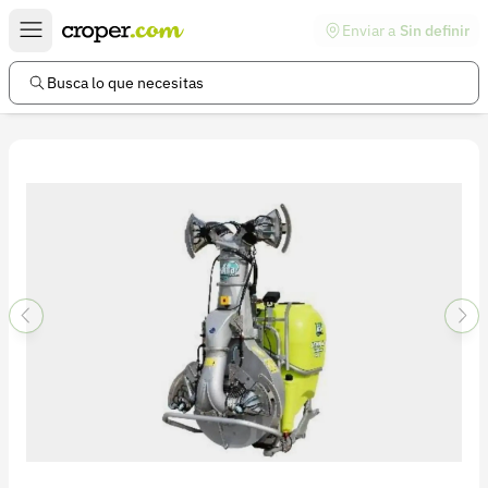
Enviar a
Sin definir
Enlaces de interés
Preguntas frecuentes
Busca lo que necesitas
Comunidad
Ayuda
Información legal
Términos y condiciones
Política de devoluciones
Política de privacidad
Cuenta
Iniciar sesión
Registrarse