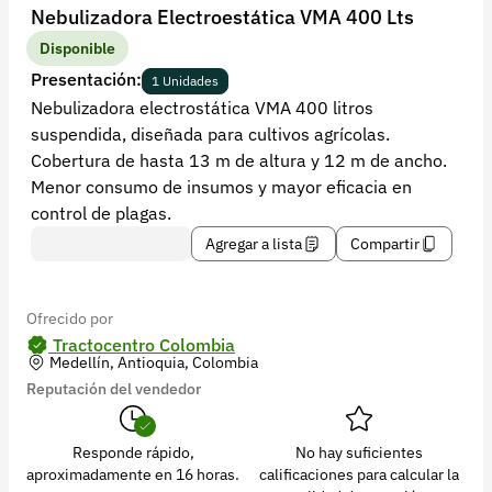
Recuperar contraseña
Nebulizadora Electroestática VMA 400 Lts
Contacto
Disponible
Presentación:
1 Unidades
Soporte
Nebulizadora electrostática VMA 400 litros
suspendida, diseñada para cultivos agrícolas.
+57 323 2931928
Cobertura de hasta 13 m de altura y 12 m de ancho.
contacto@croper.com
Menor consumo de insumos y mayor eficacia en
control de plagas.
© 2026 Croper.com Todos los derechos reservados
Agregar a lista
Compartir
Versión 5.45.0
Síguenos
Ofrecido por
Tractocentro Colombia
Medellín, Antioquia, Colombia
Reputación del vendedor
Responde rápido,
No hay suficientes
aproximadamente en 16 horas.
calificaciones para calcular la