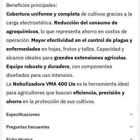
Beneficios principales:
Cobertura uniforme y completa
de cultivos gracias a la
carga electrostática.
Reducción del consumo de
agroquímicos
, lo que representa ahorro en costos de
operación.
Mayor efectividad en el control de plagas y
enfermedades
en hojas, frutos y tallos. Capacidad y
alcance ideales para
grandes extensiones agrícolas
.
Equipo robusto y duradero
, con componentes
diseñados para uso intensivo.
La
Nebulizadora VMA 400 Lts
es la herramienta ideal
para agricultores que buscan
eficiencia, precisión y
ahorro
en la protección de sus cultivos.
Especificaciones
Marca:
VMA
Preguntas frecuentes
Presentación:
1 Unidades
Tipo de producto:
Ficha técnica
¿Como funciona la carga electroestática de la VMA?
Insumo