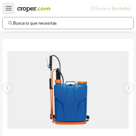
Enviar a
Sin definir
Enlaces de interés
Preguntas frecuentes
Busca lo que necesitas
Comunidad
Ayuda
Información legal
Términos y condiciones
Política de devoluciones
Política de privacidad
Cuenta
Iniciar sesión
Registrarse