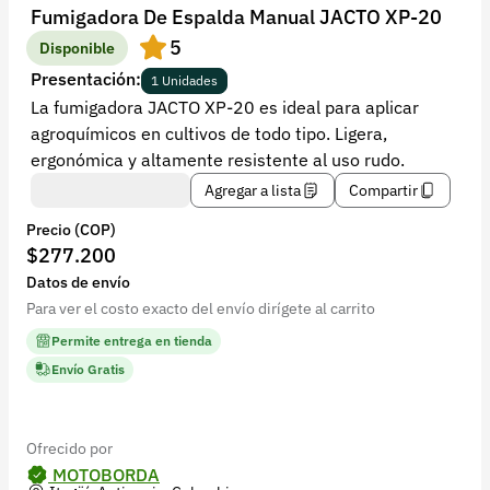
Recuperar contraseña
Fumigadora De Espalda Manual JACTO XP-20
5
Contacto
Disponible
Presentación:
1 Unidades
Soporte
La fumigadora JACTO XP-20 es ideal para aplicar
agroquímicos en cultivos de todo tipo. Ligera,
+57 323 2931928
ergonómica y altamente resistente al uso rudo.
contacto@croper.com
Agregar a lista
Compartir
Precio (COP)
© 2026 Croper.com Todos los derechos reservados
$277.200
Versión 5.45.0
Datos de envío
Síguenos
Para ver el costo exacto del envío dirígete al carrito
Permite entrega en tienda
Envío Gratis
Ofrecido por
MOTOBORDA