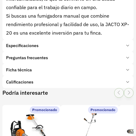
confiable para el trabajo diario en campo.
Si buscas una fumigadora manual que combine
rendimiento profesional y facilidad de uso, la JACTO XP-
20 es una excelente inversión para tu finca.
Especificaciones
Marca:
Jacto
Preguntas frecuentes
Presentación:
1 Unidades
Tipo de producto:
Ficha técnica
¿Cuántos litros de capacidad tiene la JACTO XP-20?
Insumo
Categoría:
Herramientas y Equipos
Tiene una capacidad de 20 litros, ideal para
Calificaciones
Subcategoría:
Fumigadoras de espalda
trabajos prolongados sin recargas constantes.
Podría interesarte
1 Star
2 Star
3 Star
4 Star
5 Star
5
¿Qué tipo de bomba usa esta fumigadora?
Promocionado
Promocionado
1 calificaciones
Utiliza una bomba de pistón con palanca lateral,
¿Se puede usar en cualquier tipo de cultivo?
eficiente para mantener presión constante.
Sí, es muy versátil y se adapta a café, flores,
¿Es cómoda para jornadas largas?
JACTO XP-20.pdf
plátano, frutales, y hortalizas.