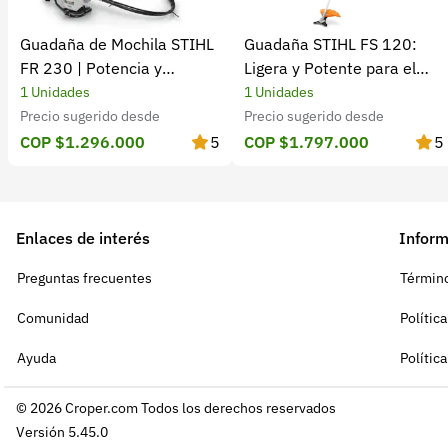
Guadaña de Mochila STIHL
Guadaña STIHL FS 120:
FR 230 | Potencia y
Ligera y Potente para el
rendimiento
Campo
1 Unidades
1 Unidades
Precio sugerido desde
Precio sugerido desde
COP $1.296.000
5
COP $1.797.000
5
Enlaces de interés
Inform
Preguntas frecuentes
Término
Comunidad
Polític
Ayuda
Polític
© 2026 Croper.com Todos los derechos reservados
Versión 5.45.0