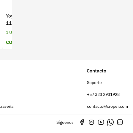
Yoyo para Guadaña THP-
Fumigadora de mano
117 Bellota - Alta
Handy x 5 Lt (CO-044)
Durabilidad
1 Unidades
1 Unidades
COP $ 51.111
Precio a cotizar
Contacto
Soporte
+57 323 2931928
traseña
contacto@croper.com
Síguenos