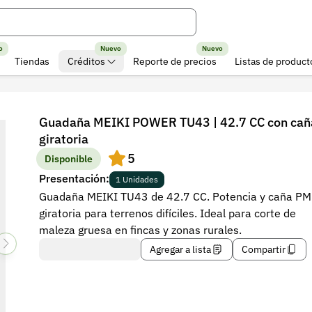
o
Nuevo
Nuevo
Tiendas
Créditos
Reporte de precios
Listas de product
Guadaña MEIKI POWER TU43 | 42.7 CC con cañ
giratoria
5
Disponible
Presentación:
1 Unidades
Guadaña MEIKI TU43 de 42.7 CC. Potencia y caña PM
giratoria para terrenos difíciles. Ideal para corte de
maleza gruesa en fincas y zonas rurales.
Agregar a lista
Compartir