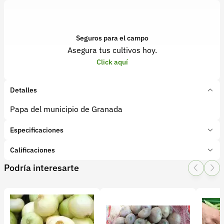
Seguros para el campo
Asegura tus cultivos hoy.
Click aquí
Detalles
Papa del municipio de Granada
Especificaciones
Marca:
Papa
Calificaciones
Presentación:
1 bol
Podría interesarte
Tipo de producto:
Producto final
1 Star
2 Star
3 Star
4 Star
5 Star
0
Categoría:
Verduras
Subcategoría:
Papa
0 calificaciones