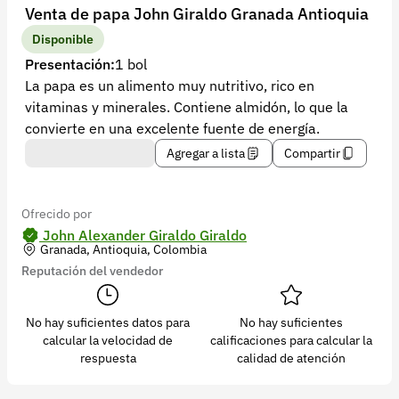
Recuperar contraseña
Venta de papa John Giraldo Granada Antioquia
Contacto
Disponible
Presentación:
1 bol
Soporte
La papa es un alimento muy nutritivo, rico en
vitaminas y minerales. Contiene almidón, lo que la
+57 323 2931928
convierte en una excelente fuente de energía.
contacto@croper.com
Agregar a lista
Compartir
© 2026 Croper.com Todos los derechos reservados
Versión 5.44.0
Ofrecido por
Síguenos
John Alexander Giraldo Giraldo
Granada, Antioquia, Colombia
Reputación del vendedor
No hay suficientes datos para
No hay suficientes
calcular la velocidad de
calificaciones para calcular la
respuesta
calidad de atención