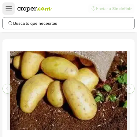
Enviar a
Sin definir
Enlaces de interés
Preguntas frecuentes
Busca lo que necesitas
Comunidad
Ayuda
Información legal
Términos y condiciones
Política de devoluciones
Política de privacidad
Cuenta
Iniciar sesión
Registrarse