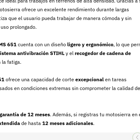
e ideal para trabajos en terrenos de alta densidad. Gracias a 
motosierra ofrece un excelente rendimiento durante largas
iza que el usuario pueda trabajar de manera cómoda y sin
 uso prolongado.
MS 651
cuenta con un diseño
ligero y ergonómico
, lo que per
istema antivibración STIHL
y el
recogedor de cadena de
la fatiga.
51
ofrece una capacidad de corte
excepcional
en tareas
esados en condiciones extremas sin comprometer la calidad de
garantía de 12 meses
. Además, si registras tu motosierra en 
xtendida
de hasta
12 meses adicionales
.