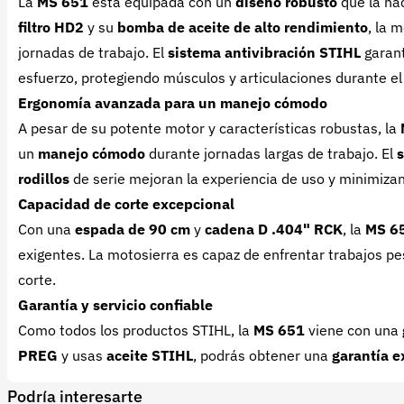
La
MS 651
está equipada con un
diseño robusto
que la hac
filtro HD2
y su
bomba de aceite de alto rendimiento
, la 
jornadas de trabajo. El
sistema antivibración STIHL
garant
esfuerzo, protegiendo músculos y articulaciones durante el
Ergonomía avanzada para un manejo cómodo
A pesar de su potente motor y características robustas, la
un
manejo cómodo
durante jornadas largas de trabajo. El
s
rodillos
de serie mejoran la experiencia de uso y minimizan 
Capacidad de corte excepcional
Con una
espada de 90 cm
y
cadena D .404" RCK
, la
MS 6
exigentes. La motosierra es capaz de enfrentar trabajos p
corte.
Garantía y servicio confiable
Como todos los productos STIHL, la
MS 651
viene con una
PREG
y usas
aceite STIHL
, podrás obtener una
garantía e
Podría interesarte