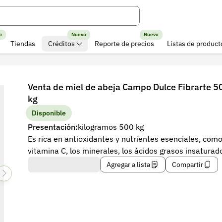
o
Nuevo
Nuevo
Tiendas
Créditos
Reporte de precios
Listas de product
Venta de miel de abeja Campo Dulce Fibrarte 5
kg
Disponible
Presentación:
kilogramos 500 kg
Es rica en antioxidantes y nutrientes esenciales, como
vitamina C, los minerales, los ácidos grasos insaturad
Agregar a lista
Compartir