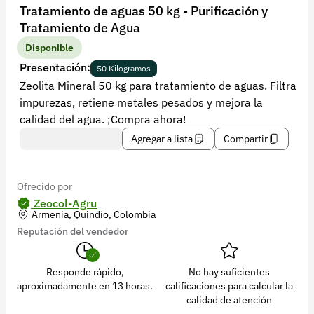
Recuperar contraseña
Tratamiento de aguas 50 kg - Purificación y
Tratamiento de Agua
Contacto
Disponible
Soporte
Presentación:
50 Kilogramos
Zeolita Mineral 50 kg para tratamiento de aguas. Filtra
+57 323 2931928
impurezas, retiene metales pesados y mejora la
contacto@croper.com
calidad del agua. ¡Compra ahora!
Agregar a lista
Compartir
© 2026 Croper.com Todos los derechos reservados
Versión 5.44.0
Síguenos
Ofrecido por
Zeocol-Agru
Armenia, Quindío, Colombia
Reputación del vendedor
Responde rápido,
No hay suficientes
aproximadamente en 13 horas.
calificaciones para calcular la
calidad de atención