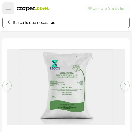
Enviar a
Sin definir
Enlaces de interés
Preguntas frecuentes
Busca lo que necesitas
Comunidad
Ayuda
Información legal
Términos y condiciones
Política de devoluciones
Política de privacidad
Cuenta
Iniciar sesión
Registrarse