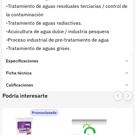
◦Tratamiento de aguas residuales terciarias / control de
la contaminación
◦Tratamiento de aguas radiactivas.
◦Acuicultura de agua dulce / industria pesquera
◦Proceso industrial de pre-tratamiento de agua
◦Tratamiento de aguas grises
Especificaciones
Marca:
ZEOCOL S.A.S
Ficha técnica
Presentación:
50 Kilogramos
Tipo de producto:
Calificaciones
Insumo
Categoría:
Fertilizantes y enmiendas
Podría interesarte
1 Star
2 Star
3 Star
4 Star
5 Star
0
Subcategoría:
Simples
Características adicionales
Promocionado
Etapa del cultivo:
0 calificaciones
Mantenimiento
Tipo de mezcla:
Física
Elementos:
Potasio
Calcio
Magnesio
Silicio
FICHA TECNICA ZEOLITA - TO