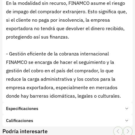
En la modalidad sin recurso, FINAMCO asume el riesgo
de impago del comprador extranjero. Esto significa que,
si el cliente no paga por insolvencia, la empresa
exportadora no tendrá que devolver el dinero recibido,
protegiendo así sus finanzas.
- Gestión eficiente de la cobranza internacional
FINAMCO se encarga de hacer el seguimiento y la
gestión del cobro en el país del comprador, lo que
reduce la carga administrativa y los costos para la
empresa exportadora, especialmente en mercados
donde hay barreras idiomáticas, legales o culturales.
Especificaciones
Plazo mínimo:
1 Meses
Calificaciones
Plazo máximo:
6 Meses
Podría interesarte
Monto mínimo:
COP $1,000,000