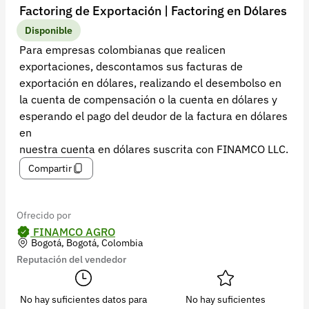
Recuperar contraseña
Factoring de Exportación | Factoring en Dólares
Contacto
Disponible
Para empresas colombianas que realicen
Soporte
exportaciones, descontamos sus facturas de
exportación en dólares, realizando el desembolso en
+57 323 2931928
la cuenta de compensación o la cuenta en dólares y
contacto@croper.com
esperando el pago del deudor de la factura en dólares
en
© 2026 Croper.com Todos los derechos reservados
nuestra cuenta en dólares suscrita con FINAMCO LLC.
Versión 5.45.0
Compartir
Síguenos
Ofrecido por
FINAMCO AGRO
Bogotá, Bogotá, Colombia
Reputación del vendedor
No hay suficientes datos para
No hay suficientes