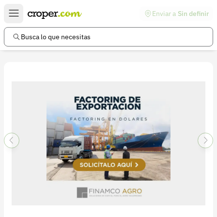
Enviar a
Sin definir
Enlaces de interés
Preguntas frecuentes
Busca lo que necesitas
Comunidad
Ayuda
Información legal
Términos y condiciones
Política de devoluciones
Política de privacidad
Cuenta
Iniciar sesión
Registrarse