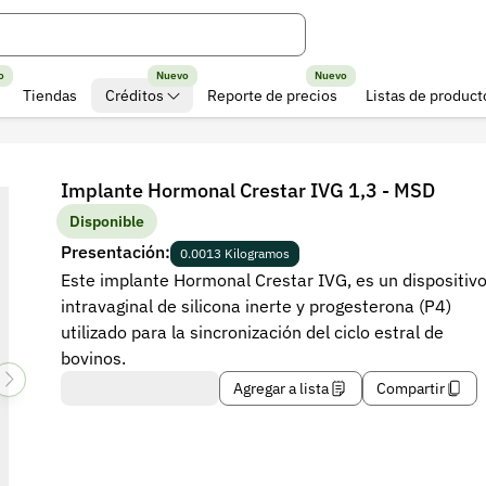
o
Nuevo
Nuevo
Tiendas
Créditos
Reporte de precios
Listas de product
Implante Hormonal Crestar IVG 1,3 - MSD
Disponible
Presentación:
0.0013 Kilogramos
Este implante Hormonal Crestar IVG, es un dispositiv
intravaginal de silicona inerte y progesterona (P4)
utilizado para la sincronización del ciclo estral de
bovinos.
Agregar a lista
Compartir