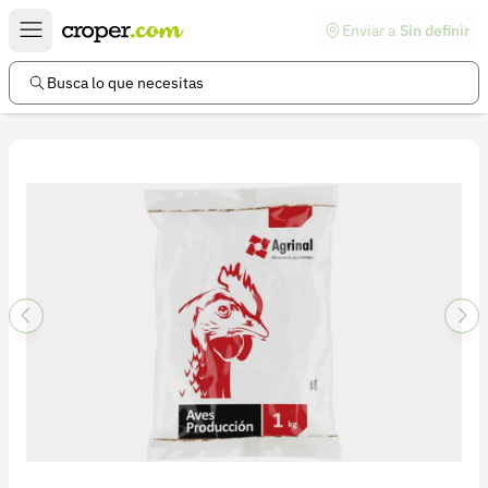
Enviar a
Sin definir
Enlaces de interés
Preguntas frecuentes
Busca lo que necesitas
Comunidad
Ayuda
Información legal
Términos y condiciones
Política de devoluciones
Política de privacidad
Cuenta
Iniciar sesión
Registrarse