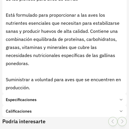
Está formulado para proporcionar a las aves los
nutrientes esenciales que necesitan para estabilizarse
sanas y producir huevos de alta calidad. Contiene una
combinación equilibrada de proteínas, carbohidratos,
grasas, vitaminas y minerales que cubre las
necesidades nutricionales específicas de las gallinas
ponedoras.
Suministrar a voluntad para aves que se encuentren en
producción.
Especificaciones
Marca:
Agrinal
Calificaciones
Presentación:
1 Kilogramos
Podría interesarte
Tipo de producto:
Insumo
1 Star
2 Star
3 Star
4 Star
5 Star
0