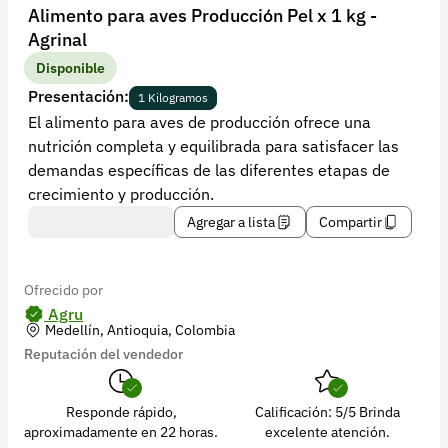
Recuperar contraseña
Alimento para aves Producción Pel x 1 kg -
Agrinal
Contacto
Disponible
Soporte
Presentación:
1 Kilogramos
El alimento para aves de producción ofrece una
+57 323 2931928
nutrición completa y equilibrada para satisfacer las
contacto@croper.com
demandas específicas de las diferentes etapas de
crecimiento y producción.
© 2026 Croper.com Todos los derechos reservados
Agregar a lista
Compartir
Versión 5.45.0
Síguenos
Ofrecido por
Agru
Medellín, Antioquia, Colombia
Reputación del vendedor
Responde rápido,
Calificación: 5/5 Brinda
aproximadamente en 22 horas.
excelente atención.