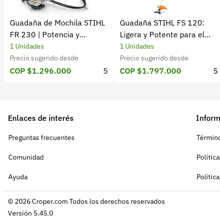
Guadaña de Mochila STIHL
Guadaña STIHL FS 120:
FR 230 | Potencia y
Ligera y Potente para el
rendimiento
Campo
1 Unidades
1 Unidades
Precio sugerido desde
Precio sugerido desde
COP $1.296.000
5
COP $1.797.000
5
Enlaces de interés
Inform
Preguntas frecuentes
Término
Comunidad
Polític
Ayuda
Polític
© 2026 Croper.com Todos los derechos reservados
Versión 5.45.0