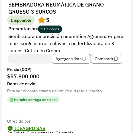
Recuperar contraseña
SEMBRADORA NEUMÁTICA DE GRANO
GRUESO 3 SURCOS
Contacto
5
Disponible
Soporte
Presentación:
1 Unidades
Sembradora de precisión neumática Agromaster para
+57 323 2931928
maíz, sorgo y otros cultivos, con fertilizadora de 3
contacto@croper.com
surcos. Cotiza en Croper.
Agregar a lista
Compartir
© 2026 Croper.com Todos los derechos reservados
Precio (COP)
Versión 5.45.0
$57.800.000
Síguenos
Datos de envío
Para ver el costo exacto del envío dirígete al carrito
Permite entrega en tienda
Ofrecido por
IDEAGRO SAS
Cajicá, Cundinamarca, Colombia