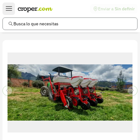
Enviar a
Sin definir
Enlaces de interés
Preguntas frecuentes
Busca lo que necesitas
Comunidad
Ayuda
Información legal
Términos y condiciones
Política de devoluciones
Política de privacidad
Cuenta
Iniciar sesión
Registrarse