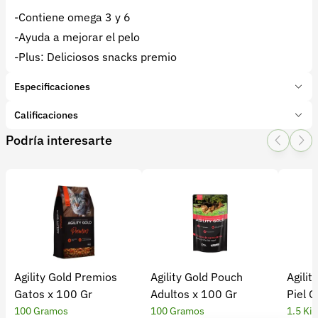
-Contiene omega 3 y 6
-Ayuda a mejorar el pelo
-Plus: Deliciosos snacks premio
Especificaciones
Marca:
Italcol
Calificaciones
Presentación:
250 Gramos
Podría interesarte
Tipo de producto:
Insumo
1 Star
2 Star
3 Star
4 Star
5 Star
0
Categoría:
Mascotas
Subcategoría:
Alimentos y suplementos
0 calificaciones
5 Estrellas
0 %
4 Estrellas
0 %
Agility Gold Premios
Agility Gold Pouch
Agilit
3 Estrellas
0 %
Gatos x 100 Gr
Adultos x 100 Gr
Piel G
2 Estrellas
0 %
100 Gramos
100 Gramos
1.5 Ki