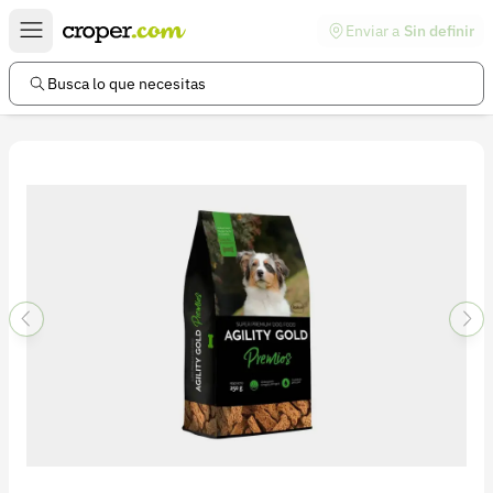
Enviar a
Sin definir
Enlaces de interés
Preguntas frecuentes
Busca lo que necesitas
Comunidad
Ayuda
Información legal
Términos y condiciones
Política de devoluciones
Política de privacidad
Cuenta
Iniciar sesión
Registrarse