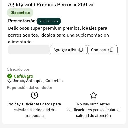
Recuperar contraseña
Agility Gold Premios Perros x 250 Gr
Contacto
Disponible
Presentación:
250 Gramos
Soporte
Deliciosos super premium premios, ideales para
perros adultos, ideales para una suplementación
+57 323 2931928
alimentaria.
contacto@croper.com
Agregar a lista
Compartir
© 2026 Croper.com Todos los derechos reservados
Versión 5.45.0
Ofrecido por
Síguenos
CaféAgro
Jericó, Antioquia, Colombia
Reputación del vendedor
No hay suficientes datos para
No hay suficientes
calcular la velocidad de
calificaciones para calcular la
respuesta
calidad de atención