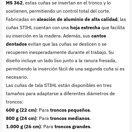
MS 362
, estas cuñas se insertan en el tronco y lo
sostienen, permitiendo un control total del corte.
Fabricadas en
aleación de aluminio de alta calidad
, las
cuñas STIHL cuentan con una
hoja estrecha
que facilita
su inserción en la madera. Además, sus
cantos
dentados
evitan que las cuñas se deslicen o se
recuperen inesperadamente durante el trabajo. Su
diseño incluye un lado liso junto a la ranura fresada,
permitiendo la inserción fácil de una segunda cuña si es
necesario.
Las cuñas de tala STIHL están disponibles en tres
tamaños para adaptarse a diferentes diámetros de
troncos:
600 g (22 cm)
: Para
troncos pequeños
.
800 g (24 cm)
: Para
troncos medianos
.
1.000 g (26 cm)
: Para
troncos grandes
.