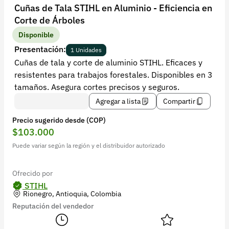
Recuperar contraseña
Cuñas de Tala STIHL en Aluminio - Eficiencia en
Corte de Árboles
Contacto
Disponible
Soporte
Presentación:
1 Unidades
Cuñas de tala y corte de aluminio STIHL. Eficaces y
+57 323 2931928
resistentes para trabajos forestales. Disponibles en 3
contacto@croper.com
tamaños. Asegura cortes precisos y seguros.
Agregar a lista
Compartir
© 2026 Croper.com Todos los derechos reservados
Precio sugerido desde (COP)
Versión 5.45.0
$103.000
Síguenos
Puede variar según la región y el distribuidor autorizado
Ofrecido por
STIHL
Rionegro, Antioquia, Colombia
Reputación del vendedor