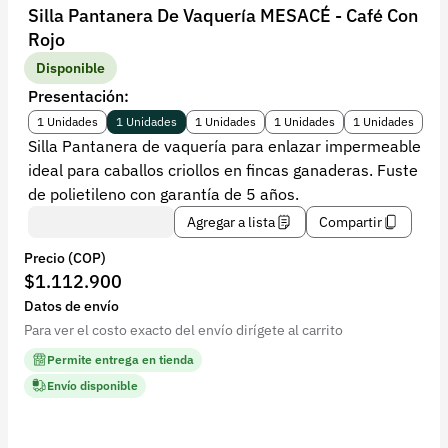
Recuperar contraseña
Silla Pantanera De Vaquería MESACÉ - Café Con
Rojo
Contacto
Disponible
Soporte
Presentación:
+57 323 2931928
1 Unidades
1 Unidades
1 Unidades
1 Unidades
1 Unidades
Silla Pantanera de vaquería para enlazar impermeable
contacto@croper.com
ideal para caballos criollos en fincas ganaderas. Fuste
de polietileno con garantía de 5 años.
© 2026 Croper.com Todos los derechos reservados
Agregar a lista
Compartir
Versión 5.45.0
Precio (COP)
Síguenos
$1.112.900
Datos de envío
Para ver el costo exacto del envío dirígete al carrito
Permite entrega en tienda
Envío disponible