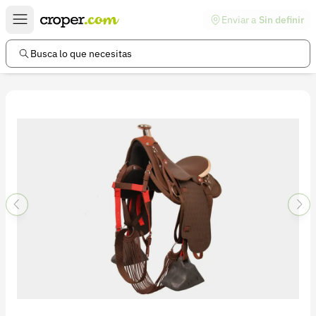
Enviar a
Sin definir
Enlaces de interés
Preguntas frecuentes
Busca lo que necesitas
Comunidad
Ayuda
Información legal
Términos y condiciones
Política de devoluciones
Política de privacidad
Cuenta
Iniciar sesión
Registrarse