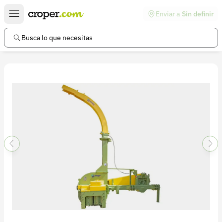
Enviar a
Sin definir
Enlaces de interés
Preguntas frecuentes
Busca lo que necesitas
Comunidad
Ayuda
Información legal
Términos y condiciones
Política de devoluciones
Política de privacidad
Cuenta
Iniciar sesión
Registrarse