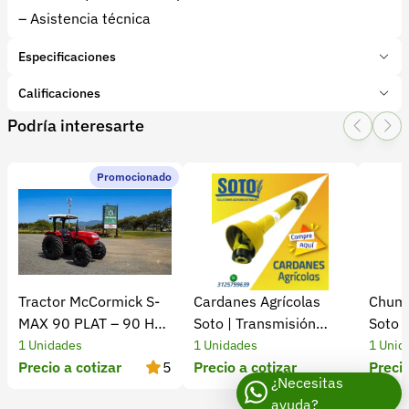
– Asistencia técnica
Especificaciones
Marca:
Penagos
Calificaciones
Presentación:
1 Unidades
Podría interesarte
Tipo de producto:
Insumo
1 Star
2 Star
3 Star
4 Star
5 Star
0
Categoría:
Maquinaria Agrícola
Subcategoría:
Cosechadoras
Promocionado
0 calificaciones
5 Estrellas
0 %
4 Estrellas
0 %
Tractor McCormick S-
Cardanes Agrícolas
Chuma
3 Estrellas
0 %
MAX 90 PLAT – 90 HP
Soto | Transmisión
Soto 
2 Estrellas
0 %
Turbo
eficiente y confiable​
1 Unidades
1 Unidades
1 Unid
1 Estrellas
0 %
Precio a cotizar
5
Precio a cotizar
Precio
¿Necesitas
ayuda?