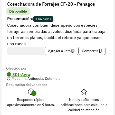
Recuperar contraseña
Cosechadora de Forrajes CF-20 - Penagos
Contacto
Disponible
Presentación:
1 Unidades
Soporte
Cosechadora con buen desempeño con especies
forrajeras sembradas al voleo, diseñada para trabajar
+57 323 2931928
en terrenos planos, facilita el rebrote ya que posee
contacto@croper.com
una rueda.
Agregar a lista
Compartir
© 2026 Croper.com Todos los derechos reservados
Versión 5.45.0
Síguenos
Ofrecido por
SDI-Agru
Medellín, Antioquia, Colombia
Reputación del vendedor
Responde rápido,
No hay suficientes
aproximadamente en 9 horas.
calificaciones para calcular la
calidad de atención