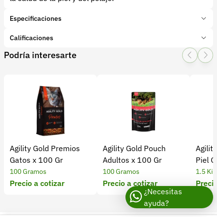
Especificaciones
Marca:
Chunky
Calificaciones
Presentación:
2 Kilogramos
Podría interesarte
Tipo de producto:
Insumo
1 Star
2 Star
3 Star
4 Star
5 Star
0
Categoría:
Mascotas
Subcategoría:
Alimentos y suplementos
0 calificaciones
5 Estrellas
0 %
4 Estrellas
0 %
Agility Gold Premios
Agility Gold Pouch
Agilit
3 Estrellas
0 %
Gatos x 100 Gr
Adultos x 100 Gr
Piel G
2 Estrellas
0 %
100 Gramos
100 Gramos
1.5 Ki
1 Estrellas
0 %
Precio a cotizar
Precio a cotizar
Precio
¿Necesitas
ayuda?