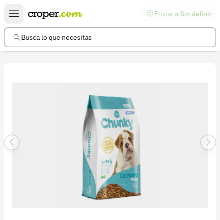
Enviar a
Sin definir
Enlaces de interés
Preguntas frecuentes
Busca lo que necesitas
Comunidad
Ayuda
Información legal
Términos y condiciones
Política de devoluciones
Política de privacidad
Cuenta
Iniciar sesión
Registrarse