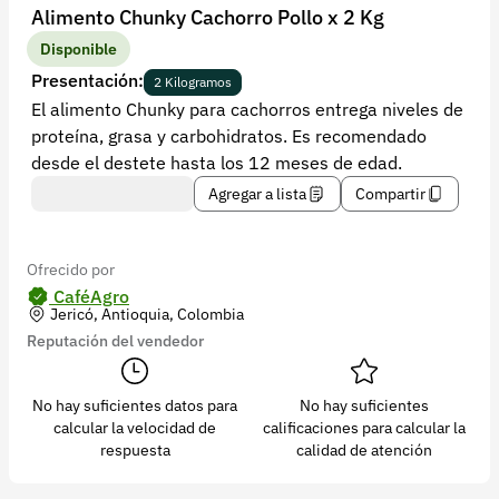
Recuperar contraseña
Alimento Chunky Cachorro Pollo x 2 Kg
Contacto
Disponible
Presentación:
2 Kilogramos
Soporte
El alimento Chunky para cachorros entrega niveles de
proteína, grasa y carbohidratos. Es recomendado
+57 323 2931928
desde el destete hasta los 12 meses de edad.
contacto@croper.com
Agregar a lista
Compartir
© 2026 Croper.com Todos los derechos reservados
Versión 5.45.0
Ofrecido por
Síguenos
CaféAgro
Jericó, Antioquia, Colombia
Reputación del vendedor
No hay suficientes datos para
No hay suficientes
calcular la velocidad de
calificaciones para calcular la
respuesta
calidad de atención