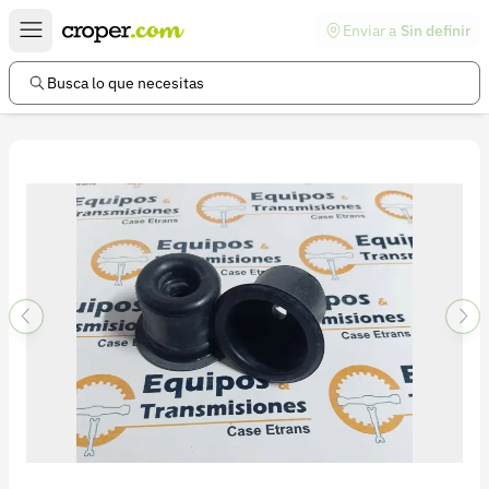
Enviar a
Sin definir
Enlaces de interés
Preguntas frecuentes
Busca lo que necesitas
Comunidad
Ayuda
Información legal
Términos y condiciones
Política de devoluciones
Política de privacidad
Cuenta
Iniciar sesión
Registrarse