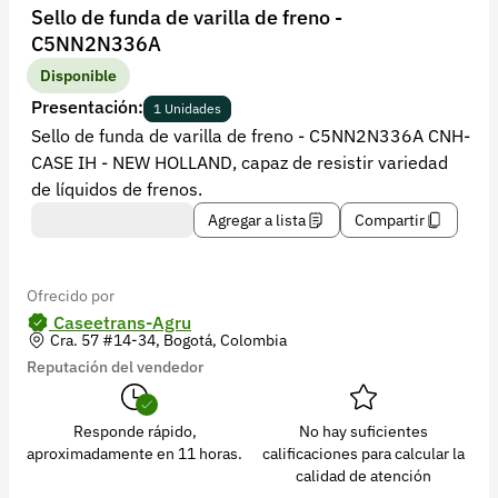
Recuperar contraseña
Sello de funda de varilla de freno -
C5NN2N336A
Contacto
Disponible
Soporte
Presentación:
1 Unidades
Sello de funda de varilla de freno - C5NN2N336A CNH-
+57 323 2931928
CASE IH - NEW HOLLAND, capaz de resistir variedad
contacto@croper.com
de líquidos de frenos.
Agregar a lista
Compartir
© 2026 Croper.com Todos los derechos reservados
Versión 5.45.0
Síguenos
Ofrecido por
Caseetrans-Agru
Cra. 57 #14-34, Bogotá, Colombia
Reputación del vendedor
Responde rápido,
No hay suficientes
aproximadamente en 11 horas.
calificaciones para calcular la
calidad de atención