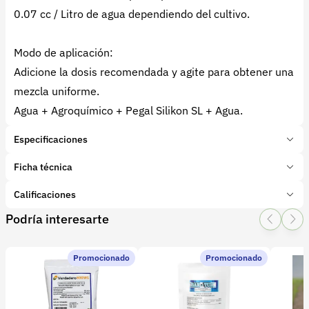
0.07 cc / Litro de agua dependiendo del cultivo.
Modo de aplicación:
Adicione la dosis recomendada y agite para obtener una
mezcla uniforme.
Agua + Agroquímico + Pegal Silikon SL + Agua.
Especificaciones
Marca:
West Quimica
Ficha técnica
Presentación:
1 Litros
Tipo de producto:
Calificaciones
Insumo
Categoría:
Protección de cultivos
Podría interesarte
1 Star
2 Star
3 Star
4 Star
5 Star
0
Subcategoría:
Coadyuvantes
Promocionado
Promocionado
0 calificaciones
Coadyuvante Pegal Silikon SL x