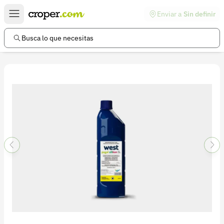
Enviar a
Sin definir
Enlaces de interés
Preguntas frecuentes
Busca lo que necesitas
Comunidad
Ayuda
Información legal
Términos y condiciones
Política de devoluciones
Política de privacidad
Cuenta
Iniciar sesión
Registrarse