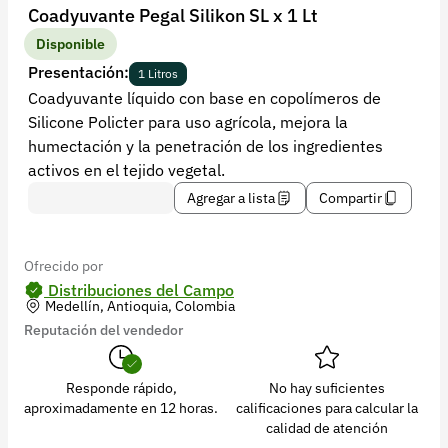
Recuperar contraseña
Coadyuvante Pegal Silikon SL x 1 Lt
Contacto
Disponible
Presentación:
1 Litros
Soporte
Coadyuvante líquido con base en copolímeros de
Silicone Policter para uso agrícola, mejora la
+57 323 2931928
humectación y la penetración de los ingredientes
contacto@croper.com
activos en el tejido vegetal.
Agregar a lista
Compartir
© 2026 Croper.com Todos los derechos reservados
Versión 5.45.0
Síguenos
Ofrecido por
Distribuciones del Campo
Medellín, Antioquia, Colombia
Reputación del vendedor
Responde rápido,
No hay suficientes
aproximadamente en 12 horas.
calificaciones para calcular la
calidad de atención