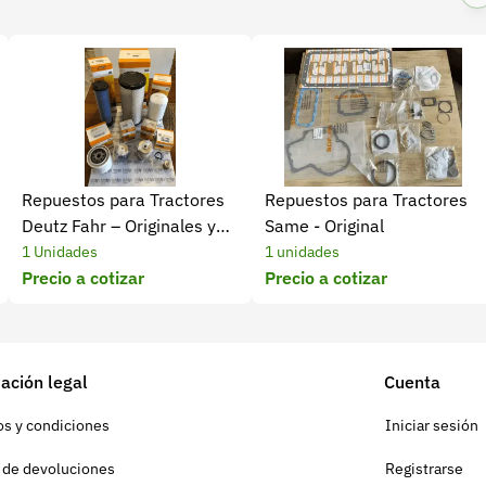
Repuestos para Tractores
Repuestos para Tractores
Deutz Fahr – Originales y
Same - Original
Homologados
1 Unidades
1 unidades
Precio a cotizar
Precio a cotizar
ación legal
Cuenta
s y condiciones
Iniciar sesión
a de devoluciones
Registrarse