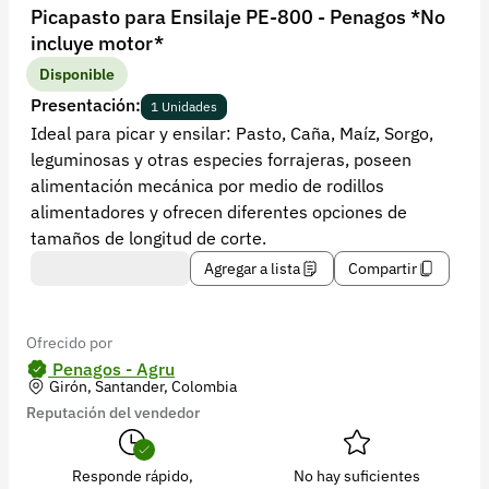
Recuperar contraseña
Picapasto para Ensilaje PE-800 - Penagos *No
incluye motor*
Contacto
Disponible
Soporte
Presentación:
1 Unidades
Ideal para picar y ensilar: Pasto, Caña, Maíz, Sorgo,
+57 323 2931928
leguminosas y otras especies forrajeras, poseen
contacto@croper.com
alimentación mecánica por medio de rodillos
alimentadores y ofrecen diferentes opciones de
© 2026 Croper.com Todos los derechos reservados
tamaños de longitud de corte.
Versión 5.45.0
Agregar a lista
Compartir
Síguenos
Ofrecido por
Penagos - Agru
Girón, Santander, Colombia
Reputación del vendedor
Responde rápido,
No hay suficientes