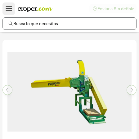
Enviar a
Sin definir
Enlaces de interés
Preguntas frecuentes
Busca lo que necesitas
Comunidad
Ayuda
Información legal
Términos y condiciones
Política de devoluciones
Política de privacidad
Cuenta
Iniciar sesión
Registrarse