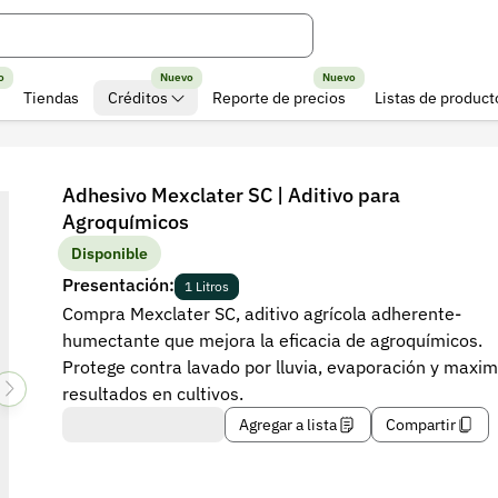
o
Nuevo
Nuevo
Tiendas
Créditos
Reporte de precios
Listas de product
Adhesivo Mexclater SC | Aditivo para
Agroquímicos
Disponible
Presentación:
1 Litros
Compra Mexclater SC, aditivo agrícola adherente-
humectante que mejora la eficacia de agroquímicos.
Protege contra lavado por lluvia, evaporación y maxim
resultados en cultivos.
Agregar a lista
Compartir