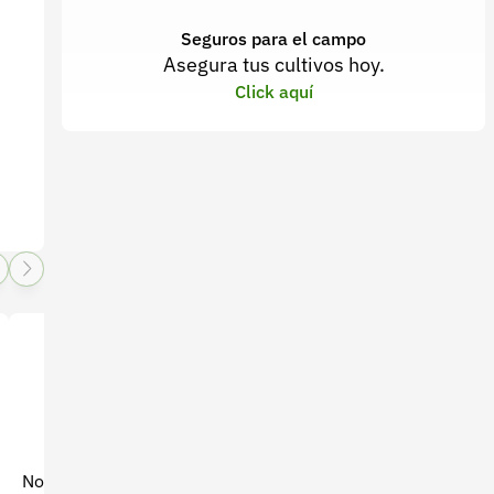
Seguros para el campo
Asegura tus cultivos hoy.
Click aquí
Novaplant Alganova 500 g –
Bioinsecticida Adngreen x