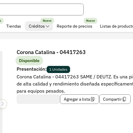
o
Nuevo
Nuevo
Tiendas
Créditos
Reporte de precios
Listas de product
Corona Catalina - 04417263
Disponible
Presentación:
1 Unidades
Corona Catalina - 04417263 SAME / DEUTZ. Es una p
de alta calidad y rendimiento diseñada específicamen
para equipos pesados.
Agregar a lista
Compartir