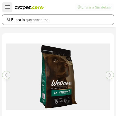
Enviar a
Sin definir
Enlaces de interés
Preguntas frecuentes
Busca lo que necesitas
Comunidad
Ayuda
Información legal
Términos y condiciones
Política de devoluciones
Política de privacidad
Cuenta
Iniciar sesión
Registrarse