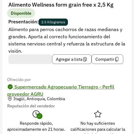
Recuperar contraseña
Alimento Wellness form grain free x 2,5 Kg
Contacto
Disponible
Presentación:
2.5 Kilogramos
Soporte
Alimento para perros cachorros de razas medianas y
grandes. Aporta al correcto funcionamiento del
+57 323 2931928
sistema nervioso central y refuerza la estructura de la
contacto@croper.com
visión.
Agregar a lista
Compartir
© 2026 Croper.com Todos los derechos reservados
Versión 5.45.0
Síguenos
Ofrecido por
Supermercado Agropecuario Tierragro - Perfil
proveedor AGRU
Itagüi, Antioquia, Colombia
Reputación del vendedor
Responde rápido,
No hay suficientes
aproximadamente en 21 horas.
calificaciones para calcular la