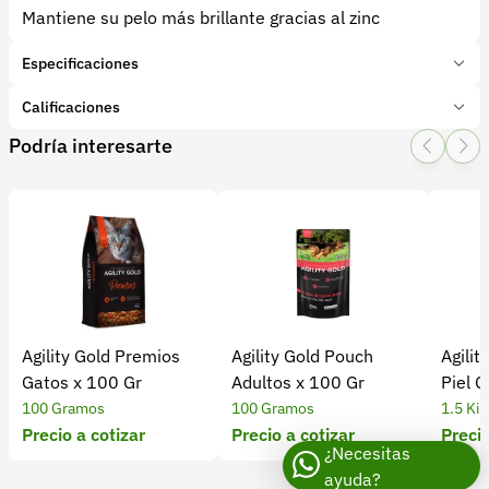
Mantiene su pelo más brillante gracias al zinc
Especificaciones
Marca:
Wellness
Calificaciones
Presentación:
2.5 Kilogramos
Podría interesarte
Tipo de producto:
Insumo
1 Star
2 Star
3 Star
4 Star
5 Star
0
Categoría:
Mascotas
Subcategoría:
Alimentos y suplementos
0 calificaciones
5 Estrellas
0 %
4 Estrellas
0 %
Agility Gold Premios
Agility Gold Pouch
Agilit
3 Estrellas
0 %
Gatos x 100 Gr
Adultos x 100 Gr
Piel G
2 Estrellas
0 %
100 Gramos
100 Gramos
1.5 Ki
1 Estrellas
0 %
Precio a cotizar
Precio a cotizar
Precio
¿Necesitas
ayuda?