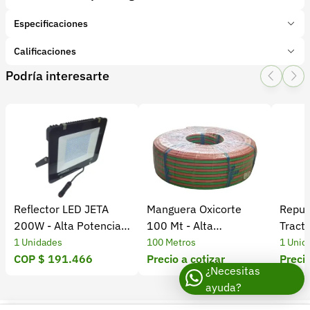
Especificaciones
Marca:
DANA SPICER
Calificaciones
Presentación:
1 Unidades
Podría interesarte
Tipo de producto:
Insumo
1 Star
2 Star
3 Star
4 Star
5 Star
0
Categoría:
Repuestos
Subcategoría:
Repuestos para tractores
0 calificaciones
5 Estrellas
0 %
4 Estrellas
0 %
Reflector LED JETA
Manguera Oxicorte
Repue
3 Estrellas
0 %
200W - Alta Potencia y
100 Mt - Alta
Tract
2 Estrellas
0 %
Eficiencia Energética
Resistencia y
Origin
1 Unidades
100 Metros
1 Unid
1 Estrellas
0 %
COP $ 191.466
Durabilidad
Precio a cotizar
Homo
Precio
¿Necesitas
ayuda?