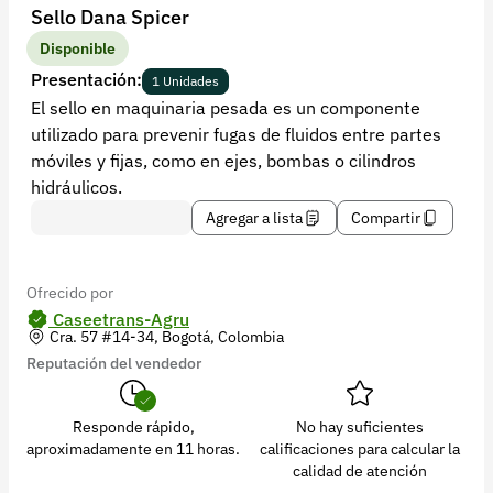
Recuperar contraseña
Sello Dana Spicer
Contacto
Disponible
Presentación:
1 Unidades
Soporte
El sello en maquinaria pesada es un componente
utilizado para prevenir fugas de fluidos entre partes
+57 323 2931928
móviles y fijas, como en ejes, bombas o cilindros
contacto@croper.com
hidráulicos.
Agregar a lista
Compartir
© 2026 Croper.com Todos los derechos reservados
Versión 5.45.0
Síguenos
Ofrecido por
Caseetrans-Agru
Cra. 57 #14-34, Bogotá, Colombia
Reputación del vendedor
Responde rápido,
No hay suficientes
aproximadamente en 11 horas.
calificaciones para calcular la
calidad de atención