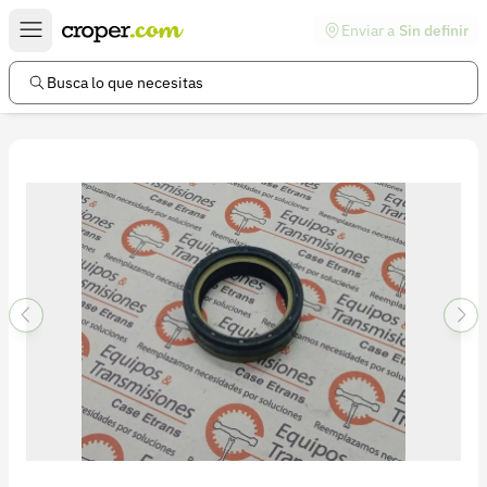
Enviar a
Sin definir
Enlaces de interés
Preguntas frecuentes
Busca lo que necesitas
Comunidad
Ayuda
Información legal
Términos y condiciones
Política de devoluciones
Política de privacidad
Cuenta
Iniciar sesión
Registrarse