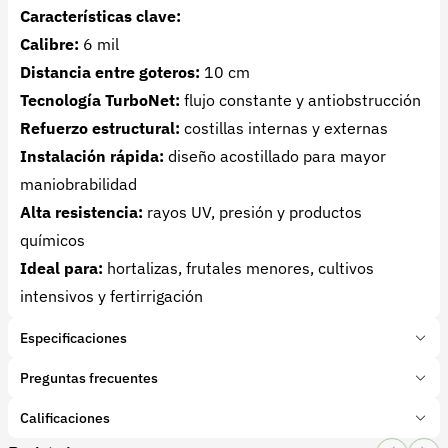
Características clave:
Calibre:
6 mil
Distancia entre goteros:
10 cm
Tecnología TurboNet:
flujo constante y antiobstrucción
Refuerzo estructural:
costillas internas y externas
Instalación rápida:
diseño acostillado para mayor
maniobrabilidad
Alta resistencia:
rayos UV, presión y productos
químicos
Ideal para:
hortalizas, frutales menores, cultivos
intensivos y fertirrigación
Especificaciones
Marca:
PowerDrip
Preguntas frecuentes
Presentación:
3000 metros
Tipo de producto:
Calificaciones
¿Qué distancia tienen los goteros en esta cinta Power
Insumo
Categoría:
Drip?
Riego y aguas