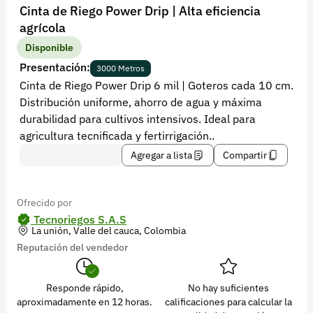
Recuperar contraseña
Cinta de Riego Power Drip | Alta eficiencia
agrícola
Contacto
Disponible
Soporte
Presentación:
3000 Metros
Cinta de Riego Power Drip 6 mil | Goteros cada 10 cm.
+57 323 2931928
Distribución uniforme, ahorro de agua y máxima
contacto@croper.com
durabilidad para cultivos intensivos. Ideal para
agricultura tecnificada y fertirrigación..
© 2026 Croper.com Todos los derechos reservados
Agregar a lista
Compartir
Versión 5.45.0
Síguenos
Ofrecido por
Tecnoriegos S.A.S
La unión, Valle del cauca, Colombia
Reputación del vendedor
Responde rápido,
No hay suficientes
aproximadamente en 12 horas.
calificaciones para calcular la