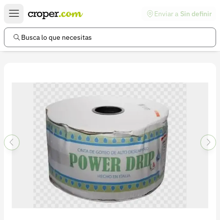
Enviar a
Sin definir
Enlaces de interés
Preguntas frecuentes
Busca lo que necesitas
Comunidad
Ayuda
Información legal
Términos y condiciones
Política de devoluciones
Política de privacidad
Cuenta
Iniciar sesión
Registrarse