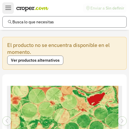
Enviar a
Sin definir
Enlaces de interés
Preguntas frecuentes
Busca lo que necesitas
Comunidad
El producto no se encuentra disponible en el
Ayuda
momento.
Información legal
Ver productos alternativos
Términos y condiciones
Política de devoluciones
Política de privacidad
Cuenta
Iniciar sesión
Registrarse