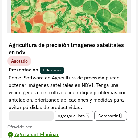
Recuperar contraseña
Contacto
Soporte
+57 323 2931928
Agricultura de precisiòn Imagenes satelitales
contacto@croper.com
en ndvi
Agotado
© 2026 Croper.com Todos los derechos reservados
Presentación:
1 Unidades
Versión 5.45.0
Con el Software de Agricultura de precisión puede
Síguenos
obtener imágenes satelitales en NDVI. Tenga una
visión general del cultivo e identifique problemas con
antelación, priorizando aplicaciones y medidas para
evitar pérdidas de productividad.
Agregar a lista
Compartir
Ofrecido por
Agrosmart Eliminar