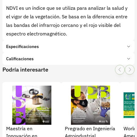
NDVI es un índice que se utiliza para analizar la salud y
el vigor de la vegetación. Se basa en la diferencia entre
las bandas del infrarrojo cercano y el rojo visible del
espectro electromagnético.
Especificaciones
Marca:
Agrosmart
Calificaciones
Presentación:
1 Unidades
Podría interesarte
Tipo de producto:
Insumo
1 Star
2 Star
3 Star
4 Star
5 Star
0
Categoría:
Servicios
Subcategoría:
Agricultura de precisión
0 calificaciones
5 Estrellas
0 %
4 Estrellas
0 %
Maestría en
Pregrado en Ingeniería
World
3 Estrellas
0 %
Innovación en
Agroindustrial
Ameri