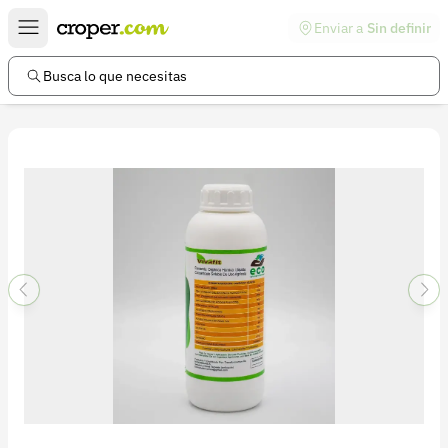
Enviar a
Sin definir
Enlaces de interés
Preguntas frecuentes
Busca lo que necesitas
Comunidad
Ayuda
Información legal
Términos y condiciones
Política de devoluciones
Política de privacidad
Cuenta
Iniciar sesión
Registrarse