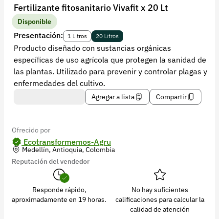
Recuperar contraseña
Fertilizante fitosanitario Vivafit x 20 Lt
Contacto
Disponible
Presentación:
1 Litros
20 Litros
Soporte
Producto diseñado con sustancias orgánicas
específicas de uso agrícola que protegen la sanidad de
+57 323 2931928
las plantas. Utilizado para prevenir y controlar plagas y
contacto@croper.com
enfermedades del cultivo.
Agregar a lista
Compartir
© 2026 Croper.com Todos los derechos reservados
Versión 5.45.0
Síguenos
Ofrecido por
Ecotransformemos-Agru
Medellín, Antioquia, Colombia
Reputación del vendedor
Responde rápido,
No hay suficientes
aproximadamente en 19 horas.
calificaciones para calcular la
calidad de atención