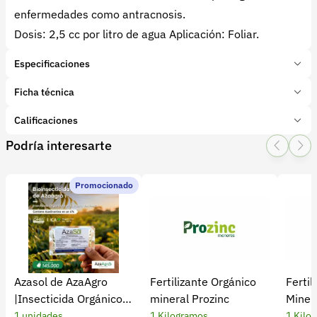
enfermedades como antracnosis.
Dosis: 2,5 cc por litro de agua Aplicación: Foliar.
Especificaciones
Marca:
ECOTRANSFORMEMOS
Ficha técnica
Presentación:
20 Litros
Tipo de producto:
Calificaciones
Insumo
Categoría:
Bioinsumos
Podría interesarte
1 Star
2 Star
3 Star
4 Star
5 Star
0
Subcategoría:
Bioestabilizadores
Promocionado
0 calificaciones
Vivafit.png
5 Estrellas
0 %
4 Estrellas
0 %
Azasol de AzaAgro
Fertilizante Orgánico
Fertil
3 Estrellas
0 %
|Insecticida Orgánico
mineral Prozinc
Minera
2 Estrellas
0 %
Extracto de Neem
1 unidades
1 Kilogramos
1 Kilo