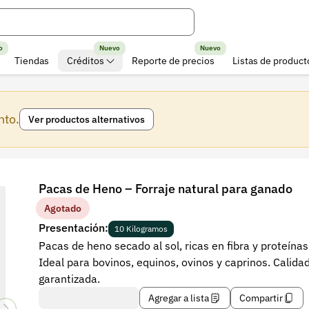
o
Nuevo
Nuevo
Tiendas
Créditos
Reporte de precios
Listas de product
nto.
Ver productos alternativos
Pacas de Heno – Forraje natural para ganado
Agotado
Presentación:
10 Kilogramos
Pacas de heno secado al sol, ricas en fibra y proteínas
Ideal para bovinos, equinos, ovinos y caprinos. Calida
garantizada.
Agregar a lista
Compartir