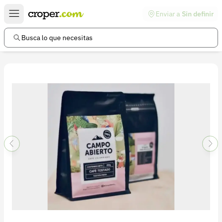
Enviar a
Sin definir
Enlaces de interés
Preguntas frecuentes
Busca lo que necesitas
Comunidad
Ayuda
Información legal
Términos y condiciones
Política de devoluciones
Política de privacidad
Cuenta
Iniciar sesión
Registrarse