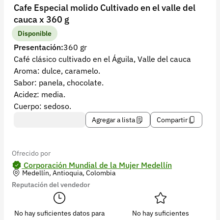
Recuperar contraseña
Cafe Especial molido Cultivado en el valle del
cauca x 360 g
Contacto
Disponible
Soporte
Presentación:
360 gr
Café clásico cultivado en el Águila, Valle del cauca
+57 323 2931928
Aroma: dulce, caramelo.
contacto@croper.com
Sabor: panela, chocolate.
Acidez: media.
© 2026 Croper.com Todos los derechos reservados
Cuerpo: sedoso.
Versión 5.45.0
Agregar a lista
Compartir
Síguenos
Ofrecido por
Corporación Mundial de la Mujer Medellín
Medellín, Antioquia, Colombia
Reputación del vendedor
No hay suficientes datos para
No hay suficientes