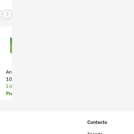
Antibacteriano Stomizol x
Analgésico Euphorbium
10 tabletas
Compositum x 5,0 Ml
1 Unidades
5 Mililitros
Precio a cotizar
Precio a cotizar
Contacto