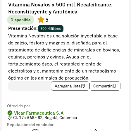
Recuperar contraseña
Vitamina Novafos x 500 ml | Recalcificante,
Reconstituyente y Antitóxica
Contacto
5
Disponible
Soporte
Presentación:
500 Mililitros
Vitamina Novafos es una solución inyectable a base
+57 323 2931928
de calcio, fósforo y magnesio, diseñada para el
contacto@croper.com
tratamiento de deficiencias de minerales en bovinos,
equinos, porcinos y ovinos. Ayuda en el
© 2026 Croper.com Todos los derechos reservados
fortalecimiento óseo, el restablecimiento de
Versión 5.45.0
electrolitos y el mantenimiento de un metabolismo
Síguenos
óptimo en los animales de producción.
Agregar a lista
Compartir
Ofrecido por
Vicar Farmaceutica S.A
Cl. 17a #68 - 82, Bogotá, Colombia
Reputación del vendedor