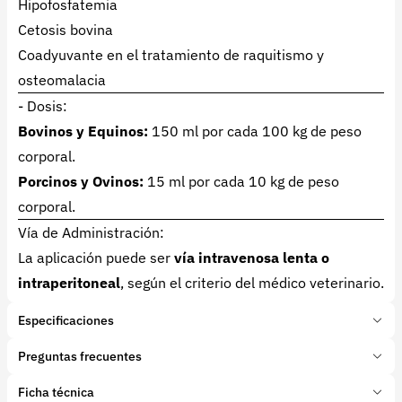
Hipofosfatemia
Cetosis bovina
Coadyuvante en el tratamiento de raquitismo y
osteomalacia
- Dosis:
Bovinos y Equinos:
150 ml por cada 100 kg de peso
corporal.
Porcinos y Ovinos:
15 ml por cada 10 kg de peso
corporal.
Vía de Administración:
La aplicación puede ser
vía intravenosa lenta o
intraperitoneal
, según el criterio del médico veterinario.
Especificaciones
Marca:
Vicar
Preguntas frecuentes
Presentación:
500 mililitros
Tipo de producto:
Ficha técnica
¿Para qué se utiliza Vitamina Novafos?
Insumo