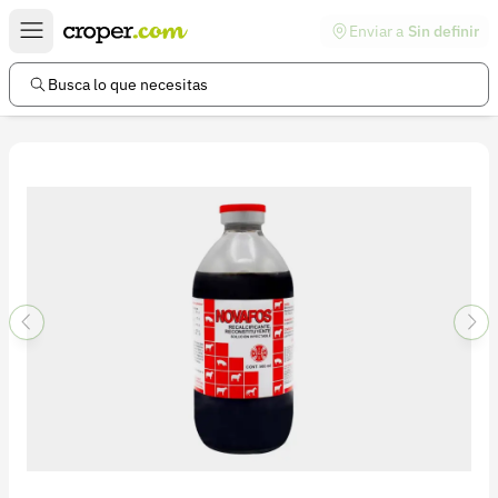
Enviar a
Sin definir
Enlaces de interés
Preguntas frecuentes
Busca lo que necesitas
Comunidad
Ayuda
Información legal
Términos y condiciones
Política de devoluciones
Política de privacidad
Cuenta
Iniciar sesión
Registrarse