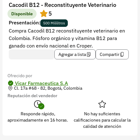
Recuperar contraseña
Cacodil B12 - Reconstituyente Veterinario
5
Contacto
Disponible
Presentación:
500 Mililitros
Soporte
Compra Cacodil B12 reconstituyente veterinario en
Colombia. Fósforo orgánico y vitamina B12 para
+57 323 2931928
ganado con envío nacional en Croper.
contacto@croper.com
Agregar a lista
Compartir
© 2026 Croper.com Todos los derechos reservados
Versión 5.45.0
Ofrecido por
Síguenos
Vicar Farmaceutica S.A
Cl. 17a #68 - 82, Bogotá, Colombia
Reputación del vendedor
Responde rápido,
No hay suficientes
aproximadamente en 16 horas.
calificaciones para calcular la
calidad de atención