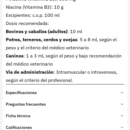
Niacina (Vitamina B3): 10 g
Excipientes: c.s.p. 100 ml
Dosis recomendada:
Bovinos y caballos (adultos)
: 10 ml
Potros, terneros, cerdos y ovejas
: 5 a 8 ml, según el
peso y el criterio del médico veterinario
Caninos
: 1 a 3 ml, según el peso y bajo recomendación
del médico veterinario
Vía de administración
: Intramuscular o intravenosa,
según el criterio del profesional.
Especificaciones
Marca:
Vicar
Preguntas frecuentes
Presentación:
500 Mililitros
Tipo de producto:
Ficha técnica
¿Qué es Cacodil B12?
Insumo
Categoría:
Farmacia y veterinaria
Cacodil B12 Reconstituyente Veterinario
es un
Calificaciones
Subcategoría:
Vitaminas