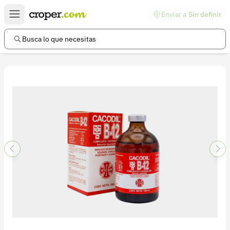
Enviar a
Sin definir
Enlaces de interés
Preguntas frecuentes
Busca lo que necesitas
Comunidad
Ayuda
Información legal
Términos y condiciones
Política de devoluciones
Política de privacidad
Cuenta
Iniciar sesión
Registrarse